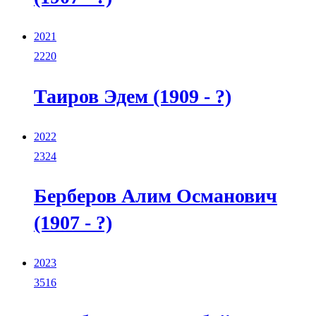
2021
2220
Таиров Эдем (1909 - ?)
2022
2324
Берберов Алим Османович
(1907 - ?)
2023
3516