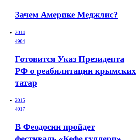
Зачем Америке Меджлис?
2014
4984
Готовится Указ Президента
РФ о реабилитации крымских
татар
2015
4017
В Феодосии пройдет
фестиваль «Кефе гуллери»