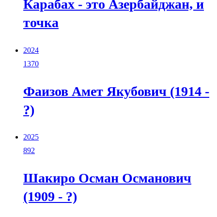
Карабах - это Азербайджан, и
точка
2024
1370
Фаизов Амет Якубович (1914 -
?)
2025
892
Шакиро Осман Османович
(1909 - ?)