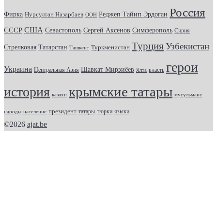
Россия
Фирка
Реджеп Тайип Эрдоган
Нурсултан Назарбаев
ООН
США
СССР
Севастополь
Сергей Аксенов
Симферополь
Сирия
Турция
Узбекистан
Стрелковая
Татарстан
Туркменистан
Ташкент
герои
Украина
Шавкат Мирзиёев
Центральная Азия
Ялта
власть
крымские татары
история
казахи
мусульмане
президент
татары
тюрки
народы
население
языки
©2026
ajat.be