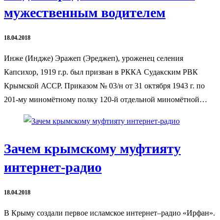
мужественным водителем
18.04.2018
Инже (Индже) Эражеп (Эреджеп), уроженец селения
Капсихор, 1919 г.р. был призван в РККА Судакским РВК
Крымской АССР. Приказом № 03/н от 31 октября 1943 г. по
201-му миномётному полку 120-й отдельной миномётной…
Зачем крымскому муфтияту
интернет-радио
18.04.2018
В Крыму создали первое исламское интернет–радио «Ирфан».