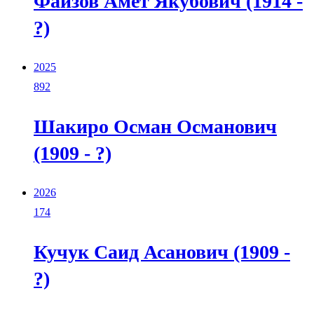
Фаизов Амет Якубович (1914 -
?)
2025
892
Шакиро Осман Османович
(1909 - ?)
2026
174
Кучук Саид Асанович (1909 -
?)