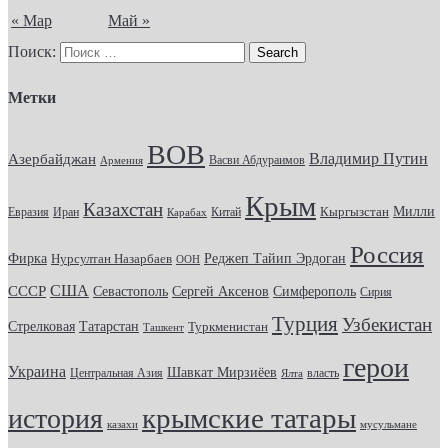
« Мар
Май »
Поиск:
Метки
ВОВ
Владимир Путин
Азербайджан
Васви Абдураимов
Армения
Крым
Казахстан
Кыргызстан
Милли
Евразия
Китай
Иран
Карабах
Россия
Фирка
Реджеп Тайип Эрдоган
Нурсултан Назарбаев
ООН
США
СССР
Севастополь
Сергей Аксенов
Симферополь
Сирия
Турция
Узбекистан
Стрелковая
Татарстан
Туркменистан
Ташкент
герои
Украина
Шавкат Мирзиёев
Центральная Азия
Ялта
власть
крымские татары
история
казахи
мусульмане