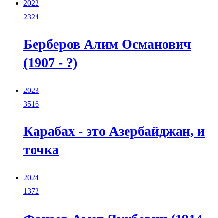
2022
2324
Берберов Алим Османович
(1907 - ?)
2023
3516
Карабах - это Азербайджан, и
точка
2024
1372