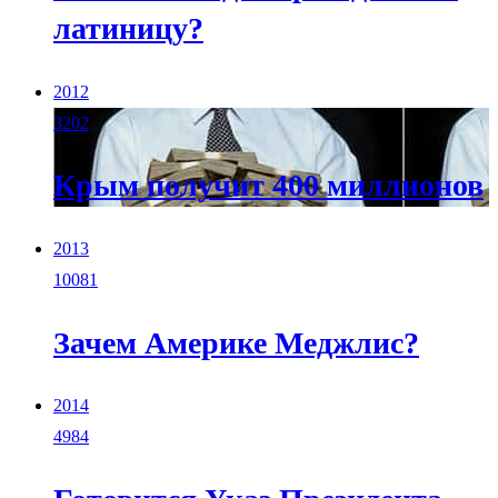
латиницу?
2012
3202
Крым получит 400 миллионов
2013
10081
Зачем Америке Меджлис?
2014
4984