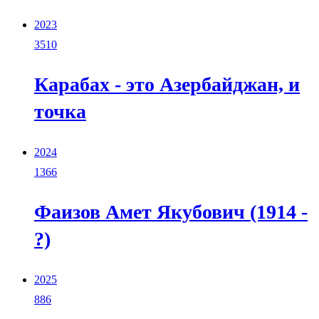
2023
3510
Карабах - это Азербайджан, и
точка
2024
1366
Фаизов Амет Якубович (1914 -
?)
2025
886