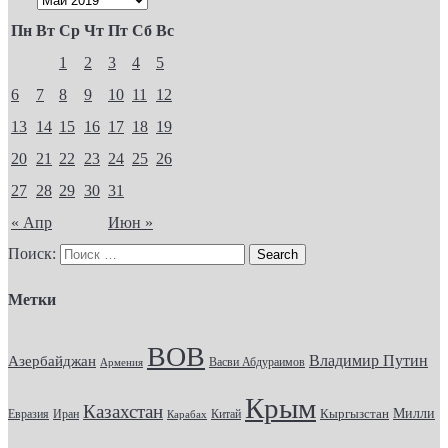
Пн
Вт
Ср
Чт
Пт
Сб
Вс
1
2
3
4
5
6
7
8
9
10
11
12
13
14
15
16
17
18
19
20
21
22
23
24
25
26
27
28
29
30
31
« Апр
Июн »
Поиск:
Метки
ВОВ
Владимир Путин
Азербайджан
Васви Абдураимов
Армения
Крым
Казахстан
Кыргызстан
Милли
Евразия
Китай
Иран
Карабах