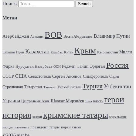
Поиск:
Метки
ВОВ
Владимир Путин
Азербайджан
Васви Абдураимов
Армения
Крым
Казахстан
Кыргызстан
Милли
Евразия
Китай
Иран
Карабах
Россия
Фирка
Реджеп Тайип Эрдоган
Нурсултан Назарбаев
ООН
США
СССР
Севастополь
Сергей Аксенов
Симферополь
Сирия
Турция
Узбекистан
Стрелковая
Татарстан
Туркменистан
Ташкент
герои
Украина
Шавкат Мирзиёев
Центральная Азия
Ялта
власть
крымские татары
история
казахи
мусульмане
президент
татары
тюрки
народы
население
языки
©2026
ajat.be