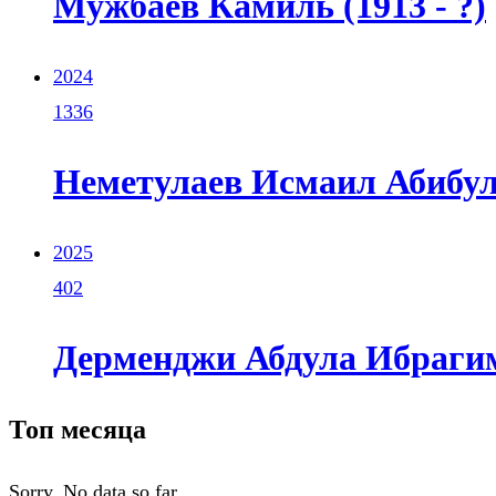
Мужбаев Камиль (1913 - ?)
2024
1336
Неметулаев Исмаил Абибула
2025
402
Дерменджи Абдула Ибрагимо
Топ месяца
Sorry. No data so far.