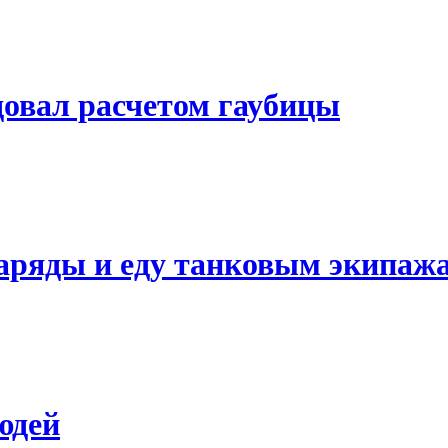
овал расчетом гаубицы
аряды и еду танковым экипаж
юдей