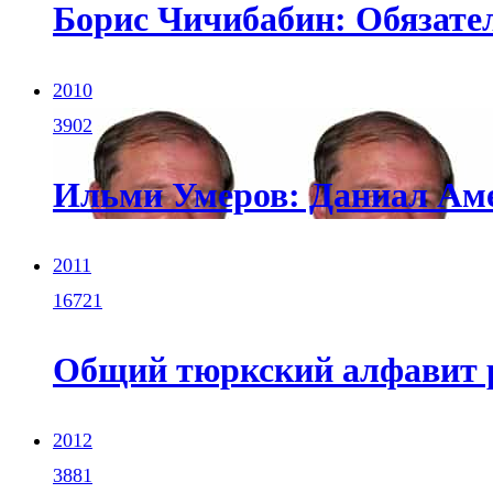
Борис Чичибабин: Обязате
2010
3902
Ильми Умеров: Даниал Аме
2011
16721
Общий тюркский алфавит р
2012
3881