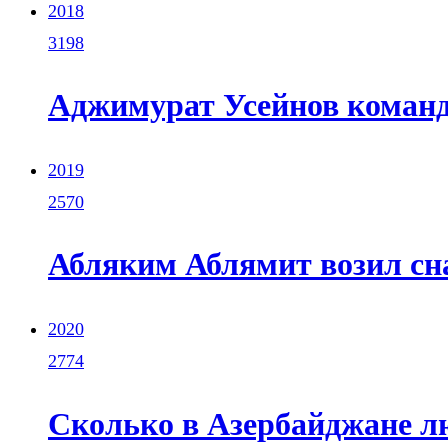
2018
3198
Аджимурат Усейнов команд
2019
2570
Абляким Аблямит возил сн
2020
2774
Сколько в Азербайджане л