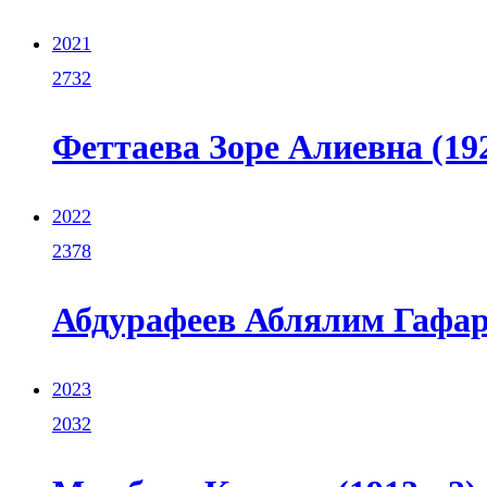
2021
2732
Феттаева Зоре Алиевна (192
2022
2378
Абдурафеев Аблялим Гафаро
2023
2032