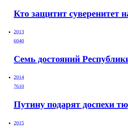
Кто защитит суверенитет н
2013
6040
Семь достояний Республик
2014
7610
Путину подарят доспехи т
2015