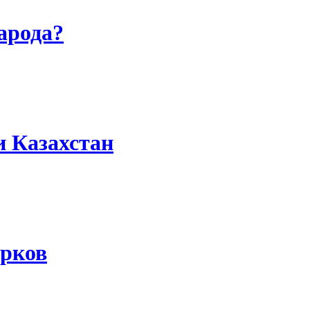
арода?
и Казахстан
юрков