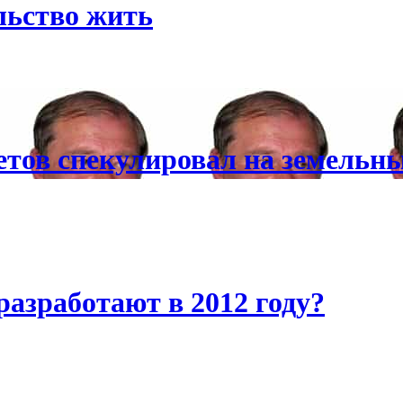
льство жить
тов спекулировал на земельны
азработают в 2012 году?