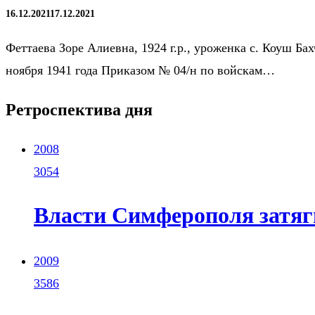
16.12.2021
17.12.2021
Феттаева Зоре Алиевна, 1924 г.р., уроженка с. Коуш Б
ноября 1941 года Приказом № 04/н по войскам…
Ретроспектива дня
2008
3054
Власти Симферополя затяг
2009
3586