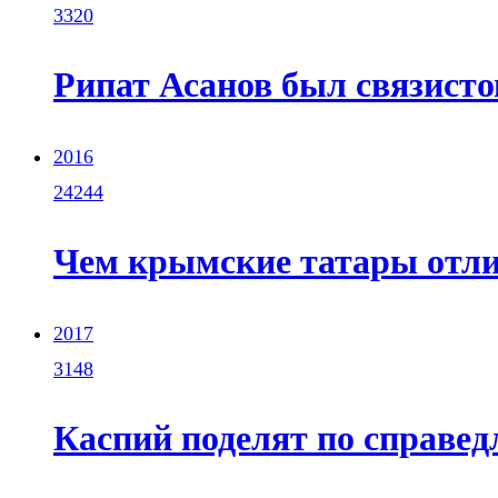
3320
Рипат Асанов был связист
2016
24244
Чем крымские татары отли
2017
3148
Каспий поделят по справед