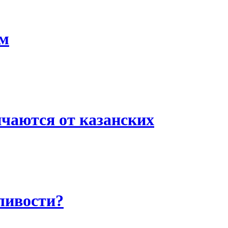
ом
чаются от казанских
ливости?