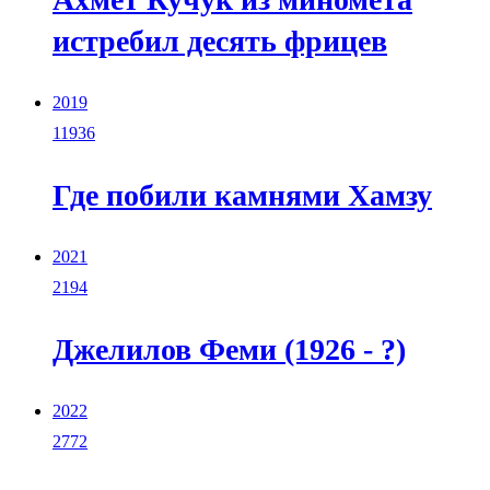
истребил десять фрицев
2019
11936
Где побили камнями Хамзу
2021
2194
Джелилов Феми (1926 - ?)
2022
2772