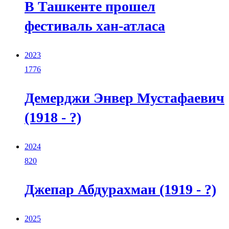
В Ташкенте прошел
фестиваль хан-атласа
2023
1776
Демерджи Энвер Мустафаевич
(1918 - ?)
2024
820
Джепар Абдурахман (1919 - ?)
2025