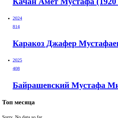
Качан Амет Мустафа (1920 
2024
814
Каракоз Джафер Мустафаеви
2025
408
Байрашевский Мустафа Мих
Топ месяца
Sorry. No data so far.