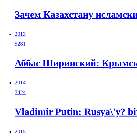
Зачем Казахстану исламск
2013
5281
Аббас Ширинский: Крымски
2014
7424
Vladimir Putin: Rusya\'y? bi
2015