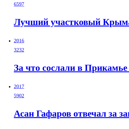
6597
Лучший участковый Крыма
2016
3232
За что сослали в Прикамье
2017
5902
Асан Гафаров отвечал за з