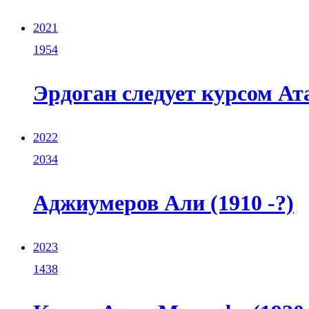
2021
1954
Эрдоган следует курсом А
2022
2034
Аджиумеров Али (1910 -?)
2023
1438