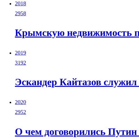
2018
2958
Крымскую недвижимость п
2019
3192
Эскандер Кайтазов служил
2020
2952
О чем договорились Путин 