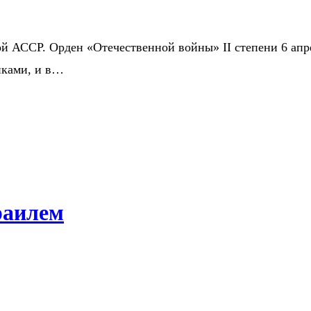
й АССР. Орден «Отечественной войны» II степени 6 апрел
иками, и в…
раилем