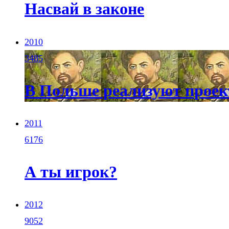
Насвай в законе
2010
3485
В Польше реализуют прое
2011
6176
А ты игрок?
2012
9052