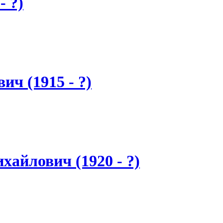
- ?)
ч (1915 - ?)
айлович (1920 - ?)