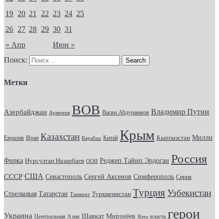
19
20
21
22
23
24
25
26
27
28
29
30
31
« Апр
Июн »
Поиск:
Метки
ВОВ
Владимир Путин
Азербайджан
Васви Абдураимов
Армения
Крым
Казахстан
Кыргызстан
Милли
Евразия
Китай
Иран
Карабах
Россия
Фирка
Реджеп Тайип Эрдоган
Нурсултан Назарбаев
ООН
США
СССР
Севастополь
Сергей Аксенов
Симферополь
Сирия
Турция
Узбекистан
Стрелковая
Татарстан
Туркменистан
Ташкент
герои
Украина
Шавкат Мирзиёев
Центральная Азия
Ялта
власть