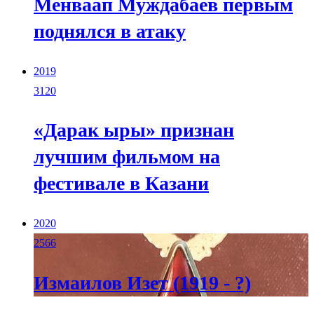
Менваап Муждабаев первым
поднялся в атаку
2019
3120
«Дарак ыры» признан
лучшим фильмом на
фестивале в Казани
2020
2566
Измаилов Изет (1919 - ?)