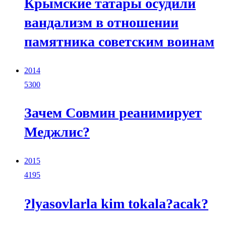
Крымские татары осудили
вандализм в отношении
памятника советским воинам
2014
5300
Зачем Совмин реанимирует
Меджлис?
2015
4195
?lyasovlarla kim tokala?acak?