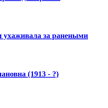
и ухаживала за ранеными
новна (1913 - ?)