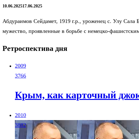
10.06.2025
17.06.2025
Абдураимов Сейдамет, 1919 г.р., уроженец с. Улу Сала 
мужество, проявленные в борьбе с немецко-фашистски
Ретроспектива дня
2009
3766
Крым, как карточный джо
2010
3882