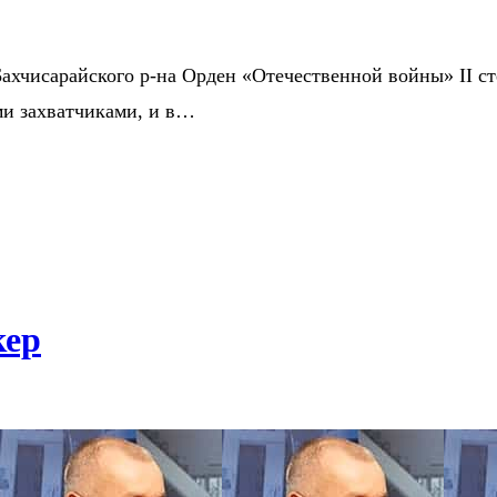
Бахчисарайского р-на Орден «Отечественной войны» II сте
ми захватчиками, и в…
кер