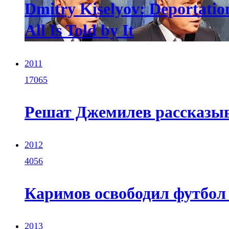
Dmitry Kiselyov: Deportation
All Is Told by It
2011
17065
Решат Джемилев рассказыв
2012
4056
Каримов освободил футбол 
2013