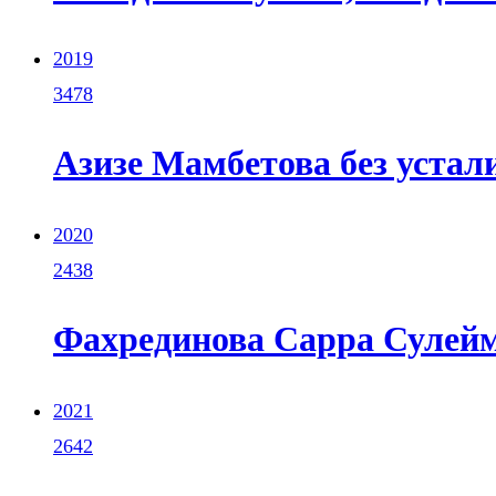
2019
3478
Азизе Мамбетова без устал
2020
2438
Фахрединова Сарра Сулейма
2021
2642