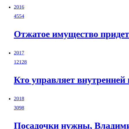
2016
4554
Отжатое имущество придет
2017
12128
Кто управляет внутренней
2018
3098
Посадочки нужны, Владим