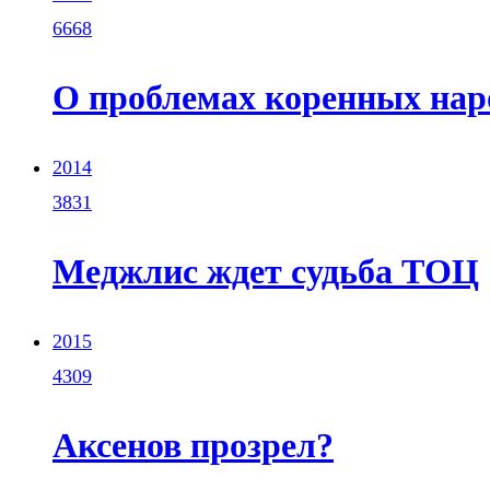
6668
О проблемах коренных нар
2014
3831
Меджлис ждет судьба ТОЦ
2015
4309
Аксенов прозрел?