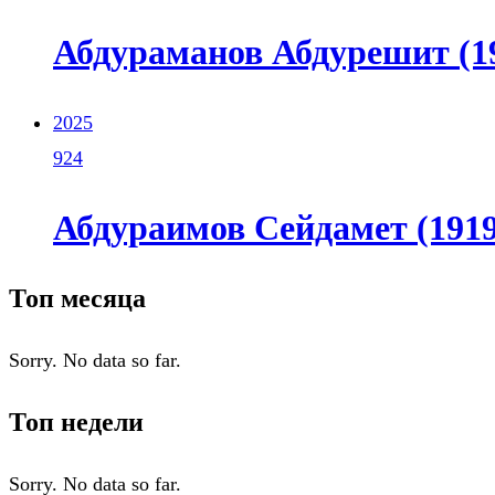
Абдураманов Абдурешит (19
2025
924
Абдураимов Сейдамет (1919 
Топ месяца
Sorry. No data so far.
Топ недели
Sorry. No data so far.