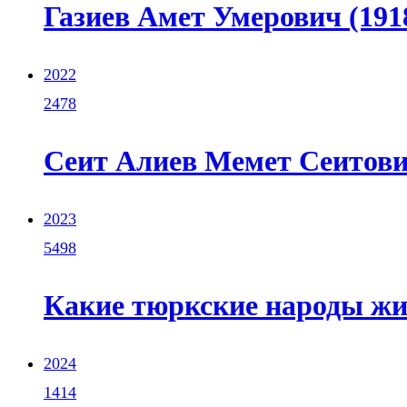
Газиев Амет Умерович (1918
2022
2478
Сеит Алиев Мемет Сеитович
2023
5498
Какие тюркские народы жи
2024
1414