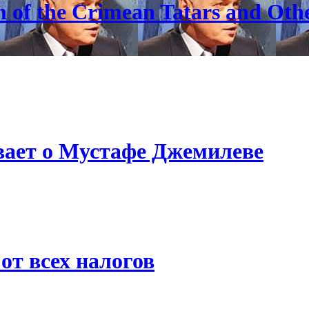
 of the Crimean Tatars and Other
ает о Мустафе Джемилеве
от всех налогов