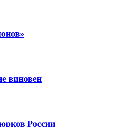
лонов»
не виновен
тюрков России