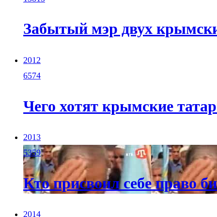
Забытый мэр двух крымски
2012
6574
Чего хотят крымские татар
2013
5359
Кто присвоил себе право б
2014