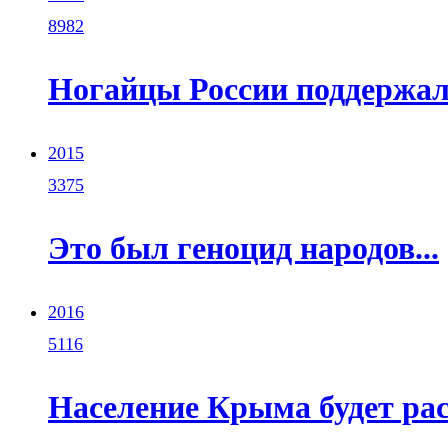
8982
Ногайцы России поддержал
2015
3375
Это был геноцид народов...
2016
5116
Население Крыма будет ра