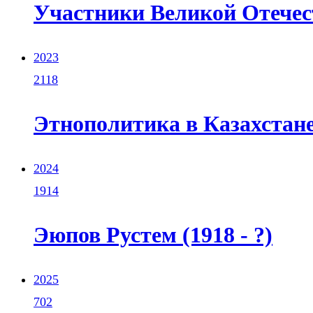
Участники Великой Отечес
2023
2118
Этнополитика в Казахстане
2024
1914
Эюпов Рустем (1918 - ?)
2025
702