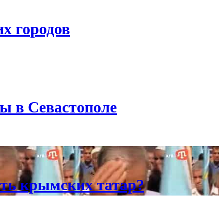
х городов
ы в Севастополе
ить крымских татар?