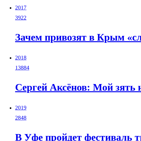
2017
3922
Зачем привозят в Крым «с
2018
13884
Cергей Аксёнов: Мой зять 
2019
2848
В Уфе пройдет фестиваль 