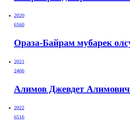
2020
6560
Ораза-Байрам мубарек олс
2021
2406
Алимов Джевдет Алимович (
2022
6516