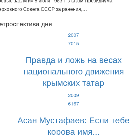
оевые заслуги» 5 июля 1983 г. Указом Президиума
ерховного Совета СССР за ранения,…
етроспектива дня
2007
7015
Правда и ложь на весах
национального движения
крымских татар
2009
6167
Асан Мустафаев: Если тебе
корова имя...