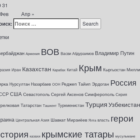
0
31
 Фев
Апр »
оиск:
етки
ВОВ
Владимир Путин
зербайджан
Васви Абдураимов
Армения
Крым
Казахстан
Милл
Кыргызстан
разия
Иран
Китай
Карабах
Россия
ирка
Реджеп Тайип Эрдоган
Нурсултан Назарбаев
ООН
США
ССР
Севастополь
Сергей Аксенов
Симферополь
Сирия
Турция
Узбекиста
трелковая
Татарстан
Туркменистан
Ташкент
герои
краина
Шавкат Мирзиёев
Центральная Азия
Ялта
власть
крымские татары
история
казахи
мусульмане