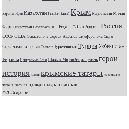
Крым
Казахстан
Кыргызстан
Милли
Евразия
Китай
Иран
Карабах
Россия
Фирка
Реджеп Тайип Эрдоган
Нурсултан Назарбаев
ООН
США
СССР
Севастополь
Сергей Аксенов
Симферополь
Сирия
Турция
Узбекистан
Стрелковая
Татарстан
Туркменистан
Ташкент
герои
Украина
Шавкат Мирзиёев
Центральная Азия
Ялта
власть
крымские татары
история
казахи
мусульмане
президент
татары
тюрки
народы
население
языки
©2026
ajat.be