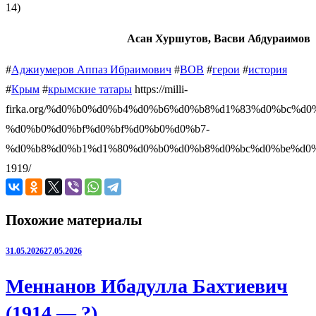
14)
Асан Хуршутов, Васви Абдураимов
#
Аджиумеров Аппаз Ибраимович
#
ВОВ
#
герои
#
история
#
Крым
#
крымские татары
https://milli-
firka.org/%d0%b0%d0%b4%d0%b6%d0%b8%d1%83%d0%bc%d
%d0%b0%d0%bf%d0%bf%d0%b0%d0%b7-
%d0%b8%d0%b1%d1%80%d0%b0%d0%b8%d0%bc%d0%be%d0%
1919/
Похожие материалы
31.05.2026
27.05.2026
Меннанов Ибадулла Бахтиевич
(1914 — ?)