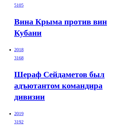
5105
Вина Крыма против вин
Кубани
2018
3168
Шераф Сейдаметов был
адъютантом командира
дивизии
2019
3192