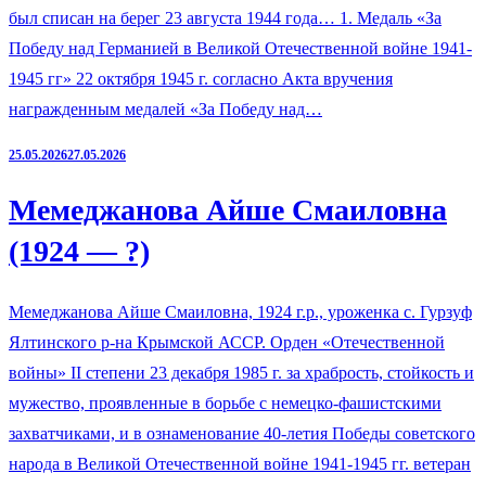
был списан на берег 23 августа 1944 года… 1. Медаль «За
Победу над Германией в Великой Отечественной войне 1941-
1945 гг» 22 октября 1945 г. согласно Акта вручения
награжденным медалей «За Победу над…
25.05.2026
27.05.2026
Мемеджанова Айше Смаиловна
(1924 — ?)
Мемеджанова Айше Смаиловна, 1924 г.р., уроженка с. Гурзуф
Ялтинского р-на Крымской АССР. Орден «Отечественной
войны» II степени 23 декабря 1985 г. за храбрость, стойкость и
мужество, проявленные в борьбе с немецко-фашистскими
захватчиками, и в ознаменование 40-летия Победы советского
народа в Великой Отечественной войне 1941-1945 гг. ветеран