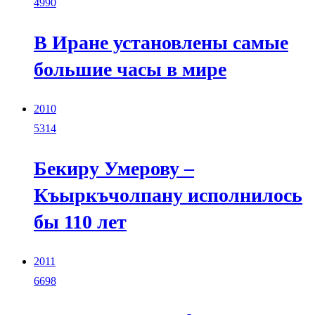
4990
В Иране установлены самые
большие часы в мире
2010
5314
Бекиру Умерову –
Къыркъчолпану исполнилось
бы 110 лет
2011
6698