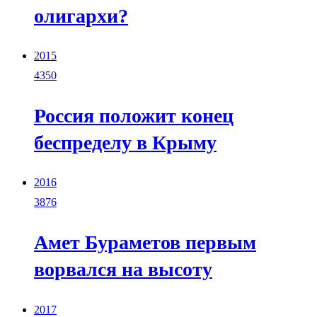
олигархи?
2015
4350
Россия положит конец
беcпределу в Крыму
2016
3876
Амет Бураметов первым
ворвался на высоту
2017