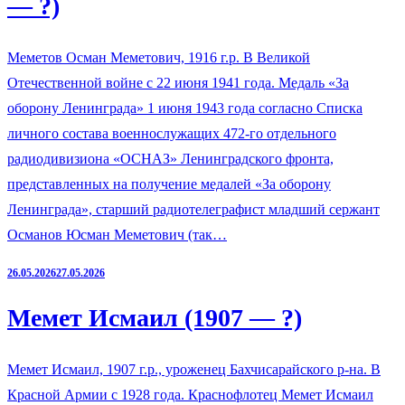
— ?)
Меметов Осман Меметович, 1916 г.р. В Великой
Отечественной войне с 22 июня 1941 года. Медаль «За
оборону Ленинграда» 1 июня 1943 года согласно Списка
личного состава военнослужащих 472-го отдельного
радиодивизиона «ОСНАЗ» Ленинградского фронта,
представленных на получение медалей «За оборону
Ленинграда», старший радиотелеграфист младший сержант
Османов Юсман Меметович (так…
26.05.2026
27.05.2026
Мемет Исмаил (1907 — ?)
Мемет Исмаил, 1907 г.р., уроженец Бахчисарайского р-на. В
Красной Армии с 1928 года. Краснофлотец Мемет Исмаил