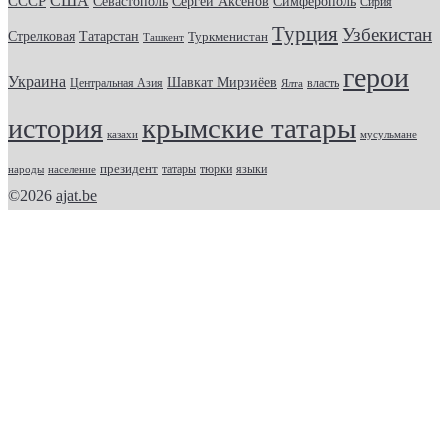
США
СССР
Севастополь
Сергей Аксенов
Симферополь
Сирия
Турция
Узбекистан
Стрелковая
Татарстан
Туркменистан
Ташкент
герои
Украина
Шавкат Мирзиёев
Центральная Азия
Ялта
власть
крымские татары
история
казахи
мусульмане
президент
татары
тюрки
народы
население
языки
©2026
ajat.be