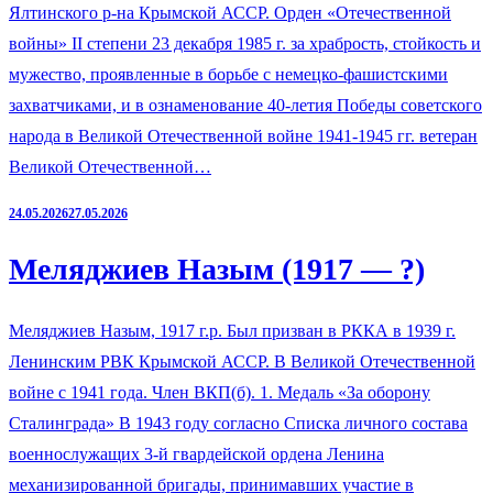
Ялтинского р-на Крымской АССР. Орден «Отечественной
войны» II степени 23 декабря 1985 г. за храбрость, стойкость и
мужество, проявленные в борьбе с немецко-фашистскими
захватчиками, и в ознаменование 40-летия Победы советского
народа в Великой Отечественной войне 1941-1945 гг. ветеран
Великой Отечественной…
24.05.2026
27.05.2026
Меляджиев Назым (1917 — ?)
Меляджиев Назым, 1917 г.р. Был призван в РККА в 1939 г.
Ленинским РВК Крымской АССР. В Великой Отечественной
войне с 1941 года. Член ВКП(б). 1. Медаль «За оборону
Сталинграда» В 1943 году согласно Списка личного состава
военнослужащих 3-й гвардейской ордена Ленина
механизированной бригады, принимавших участие в