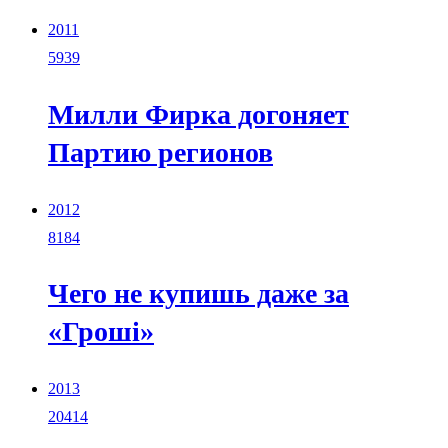
2011
5939
Милли Фирка догоняет
Партию регионов
2012
8184
Чего не купишь даже за
«Грошi»
2013
20414