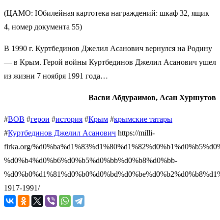
(ЦАМО: Юбилейная картотека награждений: шкаф 32, ящик
4, номер документа 55)
В 1990 г. Куртбединов Джелил Асанович вернулся на Родину
— в Крым. Герой войны Куртбединов Джелил Асанович ушел
из жизни 7 ноября 1991 года…
Васви Абдураимов, Асан Хуршутов
#
ВОВ
#
герои
#
история
#
Крым
#
крымские татары
#
Куртбединов Джелил Асанович
https://milli-
firka.org/%d0%ba%d1%83%d1%80%d1%82%d0%b1%d0%b5%d
%d0%b4%d0%b6%d0%b5%d0%bb%d0%b8%d0%bb-
%d0%b0%d1%81%d0%b0%d0%bd%d0%be%d0%b2%d0%b8%d1%
1917-1991/