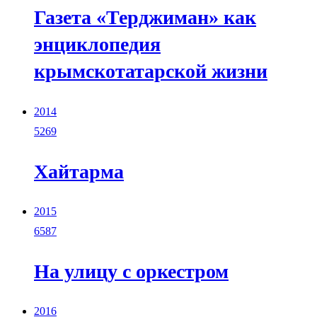
Газета «Терджиман» как
энциклопедия
крымскотатарской жизни
2014
5269
Хайтарма
2015
6587
На улицу с оркестром
2016