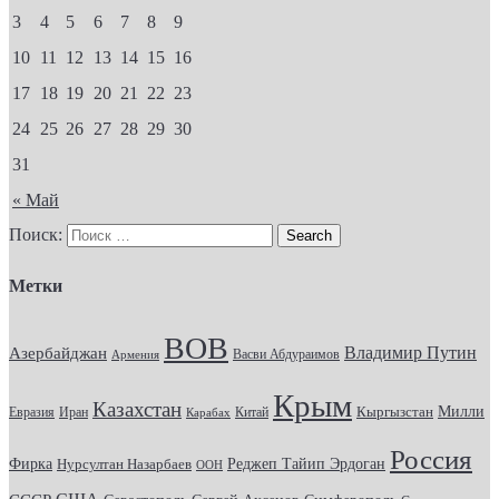
3
4
5
6
7
8
9
10
11
12
13
14
15
16
17
18
19
20
21
22
23
24
25
26
27
28
29
30
31
« Май
Поиск:
Метки
ВОВ
Владимир Путин
Азербайджан
Васви Абдураимов
Армения
Крым
Казахстан
Кыргызстан
Милли
Евразия
Китай
Иран
Карабах
Россия
Фирка
Реджеп Тайип Эрдоган
Нурсултан Назарбаев
ООН