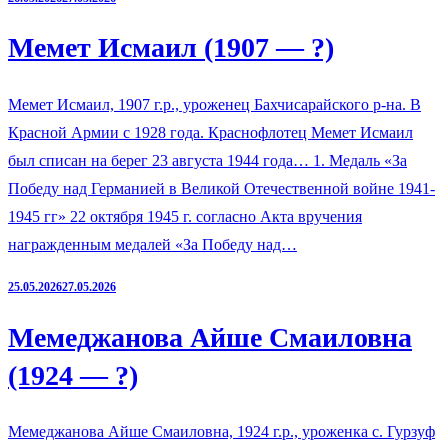
Мемет Исмаил (1907 — ?)
Мемет Исмаил, 1907 г.р., уроженец Бахчисарайского р-на. В
Красной Армии с 1928 года. Краснофлотец Мемет Исмаил
был списан на берег 23 августа 1944 года… 1. Медаль «За
Победу над Германией в Великой Отечественной войне 1941-
1945 гг» 22 октября 1945 г. согласно Акта вручения
награжденным медалей «За Победу над…
25.05.2026
27.05.2026
Мемеджанова Айше Смаиловна
(1924 — ?)
Мемеджанова Айше Смаиловна, 1924 г.р., уроженка с. Гурзуф