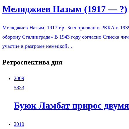
Меляджиев Назым (1917 — ?)
Меляджиев Назым, 1917 г.р. Был призван в РККА в 193
оборону Сталинграда» В 1943 году согласно Списка ли
участие в разгроме немецкой…
Ретроспектива дня
2009
5833
Буюк Ламбат прирос двумя
2010