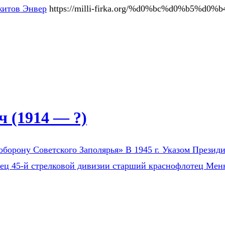
итов Энвер
https://milli-firka.org/%d0%bc%d0%b5%
 (1914 — ?)
оборону Советского Заполярья» В 1945 г. Указом Президи
оец 45-й стрелковой дивизии старший краснофлотец Мен