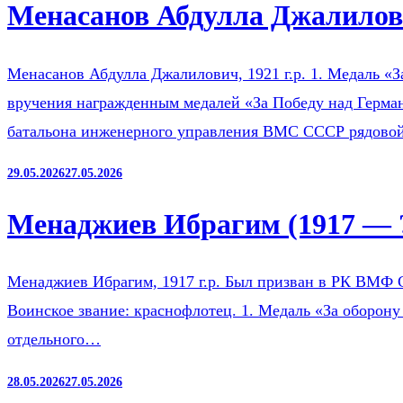
Менасанов Абдулла Джалилови
Менасанов Абдулла Джалилович, 1921 г.р. 1. Медаль «З
вручения награжденным медалей «За Победу над Герман
батальона инженерного управления ВМС СССР рядов
29.05.2026
27.05.2026
Менаджиев Ибрагим (1917 — 
Менаджиев Ибрагим, 1917 г.р. Был призван в РК ВМФ 
Воинское звание: краснофлотец. 1. Медаль «За оборону
отдельного…
28.05.2026
27.05.2026