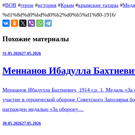
#
ВОВ
#
герои
#
история
#
Крым
#
крымские татары
#
Медж
%d1%8d%d0%bd%d0%b2%d0%b5%d1%80-1916/
Похожие материалы
31.05.2026
27.05.2026
Меннанов Ибадулла Бахтиевич
Меннанов Ибадулла Бахтиевич, 1914 г.р. 1. Медаль «За 
участие в героической обороне Советского Заполярья б
награжден медалью «За оборону…
30.05.2026
27.05.2026