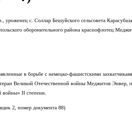
.р., уроженец с. Соллар Бешуйского сельсовета Карасубаз
льского оборонительного района краснофлотец Меджито
проявленные в борьбе с немецко-фашистскими захватчикам
ветеран Великой Отечественной войны Меджитов Энвер, 
 войны» II степени.
щик 2, номер документа 88)