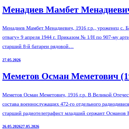
Менадиев Мамбет Менадиевич
Менадиев Мамбет Менадиевич, 1916 г.р., уроженец с. 
отвагу» 9 апреля 1944 г. Приказом № 1/Н по 907-му ар
старший 8-й батареи рядовой…
27.05.2026
Меметов Осман Меметович (1
Меметов Осман Меметович, 1916 г.р. В Великой Отечест
состава военнослужащих 472-го отдельного радиодиви
старший радиотелеграфист младший сержант Османов
26.05.2026
27.05.2026