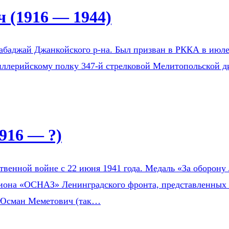
 (1916 — 1944)
Бабаджай Джанкойского р-на. Был призван в РККА в ию
тиллерийскому полку 347-й стрелковой Мелитопольской д
916 — ?)
венной войне с 22 июня 1941 года. Медаль «За оборону 
зиона «ОСНАЗ» Ленинградского фронта, представленных 
 Юсман Меметович (так…