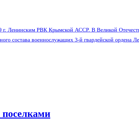
9 г. Ленинским РВК Крымской АССР. В Великой Отечестве
чного состава военнослужащих 3-й гвардейской ордена
 поселками