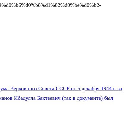
d0%b4%d0%b6%d0%b8%d1%82%d0%be%d0%b2-
ума Верховного Совета СССР от 5 декабря 1944 г. за
нанов Ибадулла Бактеевич (так в документе) был