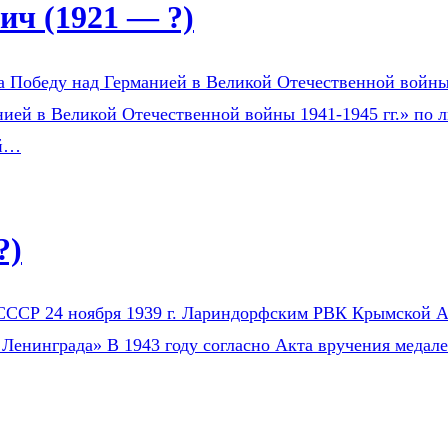
ч (1921 — ?)
а Победу над Германией в Великой Отечественной войны 1
ией в Великой Отечественной войны 1941-1945 гг.» по л
ой…
?)
СССР 24 ноября 1939 г. Лариндорфским РВК Крымской АС
 Ленинграда» В 1943 году согласно Акта вручения медал