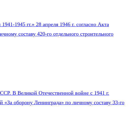
941-1945 гг.» 28 апреля 1946 г. согласно Акта
ичному составу 420-го отдельного строительного
СР. В Великой Отечественной войне с 1941 г.
ей «За оборону Ленинграда» по личному составу 33-го