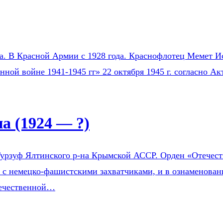
на. В Красной Армии с 1928 года. Краснофлотец Мемет Ис
нной войне 1941-1945 гг» 22 октября 1945 г. согласно 
 (1924 — ?)
урзуф Ялтинского р-на Крымской АССР. Орден «Отечестве
е с немецко-фашистскими захватчиками, и в ознаменован
течественной…