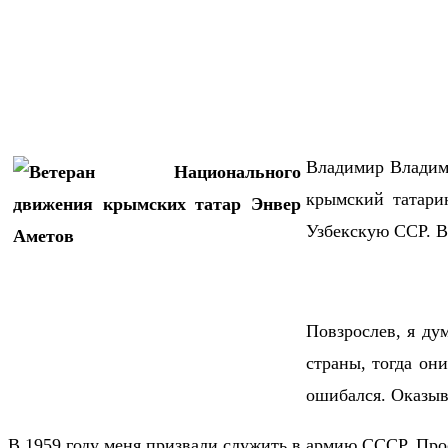
Владимир Владими
крымский татари
Узбекскую ССР. В
Повзрослев, я ду
страны, тогда он
ошибался. Оказыв
В 1959 году меня призвали служить в армию СССР. Прос