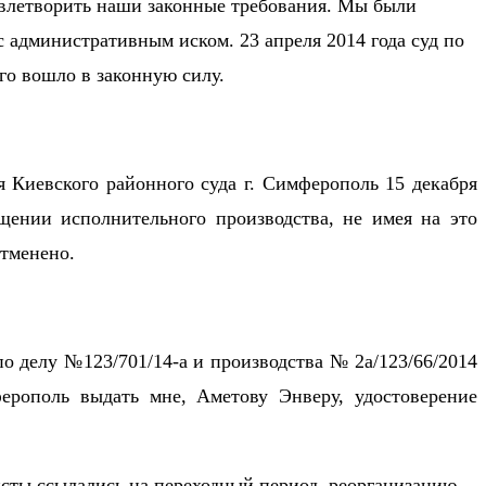
овлетворить наши законные требования. Мы были
с административным иском. 23 апреля 2014 года суд по
го вошло в законную силу.
я Киевского районного суда г. Симферополь 15 декабря
ащении исполнительного производства, не имея на это
отменено.
 по делу №123/701/14-а и производства № 2а/123/66/2014
ерополь выдать мне, Аметову Энверу, удостоверение
сты ссылались на переходный период, реорганизацию