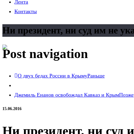
Лента
Контакты
Ни президент, ни суд им не ук
Post navigation
О двух бедах России в Крыму
Раньше
Джемиль Енанов освобождал Кавказ и Крым
Позже
15.06.2016
Ни президент, ни суд 