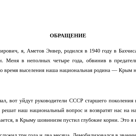
ОБРАЩЕНИЕ
рович, я, Аметов Энвер, родился в 1940 году в Бахчи
н. Меня в неполных четыре года, обвинив в предател
о время выселения наша национальная родина — Крым н
мал, вот уйдут руководители СССР старшего поколения 
и решат наш национальный вопрос и возвратят нас на н
ается, в Крыму шовинизм пустил глубокие корни. Это я 
лужил три года и два месяца. Демобилизовался в звании 