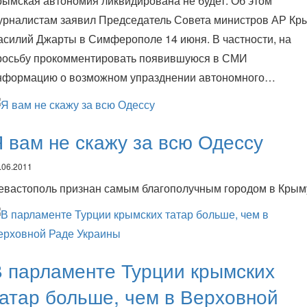
рымская автономия ликвидирована не будет. Об этом
урналистам заявил Председатель Совета министров АР Кр
асилий Джарты в Симферополе 14 июня. В частности, на
росьбу прокомментировать появившуюся в СМИ
нформацию о возможном упразднении автономного…
 вам не скажу за всю Одессу
.06.2011
евастополь признан самым благополучным городом в Крым
 парламенте Турции крымских
атар больше, чем в Верховной