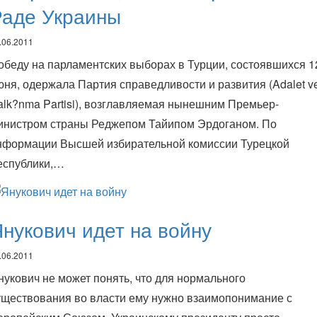
Раде Украины
.06.2011
обеду на парламентских выборах в Турции, состоявшихся 1
юня, одержала Партия справедливости и развития (Adalet v
alk?nma Partisi), возглавляемая нынешним Премьер-
инистром страны Реджепом Тайипом Эрдоганом. По
нформации Высшей избирательной комиссии Турецкой
еспублики,…
нукович идет на войну
.06.2011
нукович не может понять, что для нормального
уществования во власти ему нужно взаимопонимание с