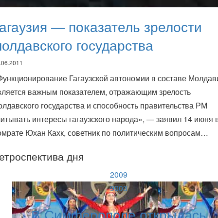
агаузия — показатель зрелости
олдавского государства
.06.2011
Функционирование Гагаузской автономии в составе Молдав
вляется важным показателем, отражающим зрелость
олдавского государства и способность правительства РМ
читывать интересы гагаузского народа», — заявил 14 июня 
омрате Юхан Кахк, советник по политическим вопросам…
етроспектива дня
2009
9003
В Симферополе открылась