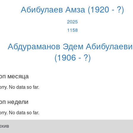
Абибулаев Амза (1920 - ?)
2025
1158
Абдураманов Эдем Абибулаеви
(1906 - ?)
оп месяца
rry. No data so far.
оп недели
rry. No data so far.
рхив