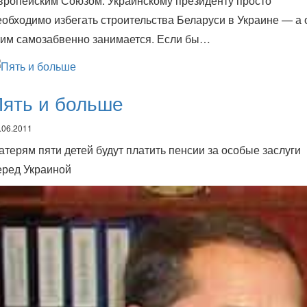
вропейским Союзом. Украинскому президенту просто
еобходимо избегать строительства Беларуси в Украине — а 
тим самозабвенно занимается. Если бы…
ять и больше
.06.2011
атерям пяти детей будут платить пенсии за особые заслуги
еред Украиной