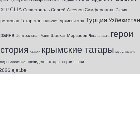
США
ССР
Севастополь
Сергей Аксенов
Симферополь
Сирия
Турция
Узбекиста
трелковая
Татарстан
Туркменистан
Ташкент
герои
краина
Шавкат Мирзиёев
Центральная Азия
Ялта
власть
крымские татары
история
казахи
мусульмане
президент
татары
тюрки
роды
население
языки
2026
ajat.be