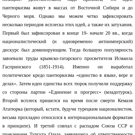
пантюркизма живут в массах от Восточной Сибири и до
Черного моря. Однако мы можем четко зафиксировать
несколько периодов всплеска этих идей, а также их затухания.
Первый был зафиксирован в конце 19- начале 20 вв., когда
националистический (и одновременно антиимперский)
дискурс был доминирующим. Тогда большую популярность
завоевали труды крымско-татарского просветителя Исмаила
Гаспринского (1851-1914). Именно он выработал
политическое кредо пантюркизма «единство в языке, вере и
делах». Затем идеи единства всех тюрок получили поддержку
со стороны партии «Единение и прогресс» (младотурок).
Второй всплеск пришелся на время после смерти Кемаля
Ататюрка (который, кстати, будучи турецким националистом,
весьма прохладно относился к интернациональным форматам
в принципе). И третий совпал с распадом Союза ССР и
правлением Тургута Озала, заявившего об ответственности