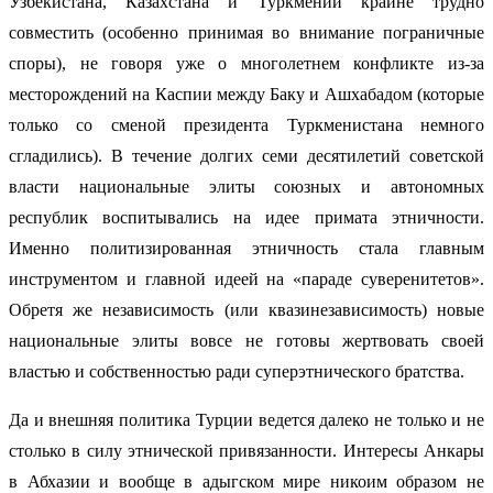
Узбекистана, Казахстана и Туркмении крайне трудно
совместить (особенно принимая во внимание пограничные
споры), не говоря уже о многолетнем конфликте из-за
месторождений на Каспии между Баку и Ашхабадом (которые
только со сменой президента Туркменистана немного
сгладились). В течение долгих семи десятилетий советской
власти национальные элиты союзных и автономных
республик воспитывались на идее примата этничности.
Именно политизированная этничность стала главным
инструментом и главной идеей на «параде суверенитетов».
Обретя же независимость (или квазинезависимость) новые
национальные элиты вовсе не готовы жертвовать своей
властью и собственностью ради суперэтнического братства.
Да и внешняя политика Турции ведется далеко не только и не
столько в силу этнической привязанности. Интересы Анкары
в Абхазии и вообще в адыгском мире никоим образом не