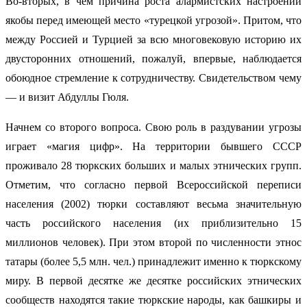
Во-вторых, в чем причина роста алармистских настроений
якобы перед имеющей место «турецкой угрозой». Притом, что
между Россией и Турцией за всю многовековую историю их
двусторонних отношений, пожалуй, впервые, наблюдается
обоюдное стремление к сотрудничеству. Свидетельством чему
— и визит Абдуллы Гюля.
Начнем со второго вопроса. Свою роль в раздувании угрозы
играет «магия цифр». На территории бывшего СССР
проживало 28 тюркских больших и малых этнических групп.
Отметим, что согласно первой Всероссийской переписи
населения (2002) тюрки составляют весьма значительную
часть российского населения (их приблизительно 15
миллионов человек). При этом второй по численности этнос
татары (более 5,5 млн. чел.) принадлежит именно к тюркскому
миру. В первой десятке же десятке российских этнических
сообществ находятся такие тюркские народы, как башкиры и