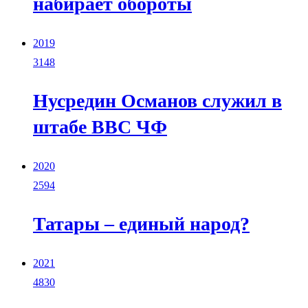
набирает обороты
2019
3148
Нусредин Османов служил в
штабе ВВС ЧФ
2020
2594
Татары – единый народ?
2021
4830