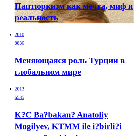
Пантюркизм как мечта, миф и
реальность
2010
8830
Меняющаяся роль Турции в
глобальном мире
2013
6535
K?C Ba?bakan? Anatoliy
Mogilyev, KTMM ile i?birli?i