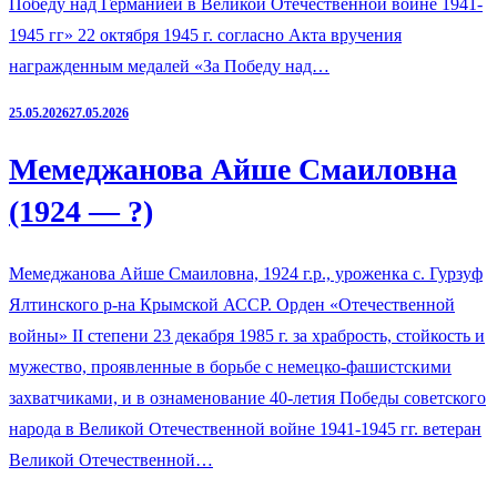
Победу над Германией в Великой Отечественной войне 1941-
1945 гг» 22 октября 1945 г. согласно Акта вручения
награжденным медалей «За Победу над…
25.05.2026
27.05.2026
Мемеджанова Айше Смаиловна
(1924 — ?)
Мемеджанова Айше Смаиловна, 1924 г.р., уроженка с. Гурзуф
Ялтинского р-на Крымской АССР. Орден «Отечественной
войны» II степени 23 декабря 1985 г. за храбрость, стойкость и
мужество, проявленные в борьбе с немецко-фашистскими
захватчиками, и в ознаменование 40-летия Победы советского
народа в Великой Отечественной войне 1941-1945 гг. ветеран
Великой Отечественной…