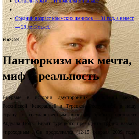
Отдали Крым… И правильно!
Раньше
Средний возраст крымских женихов — 31 год, а невест
— 28 лет
Позже
19.02.2009
Пантюркизм как мечта,
миф и реальность
Впервые в истории двусторонних отношений между
Российской Федерацией и Турецкой Республикой в нашу
страну с государственным визитом прибыл президент
Абдулла Гюль. Визит турецкого президента трудно назвать
«проходным». Он продолжался (12-15 февраля 2009 года)