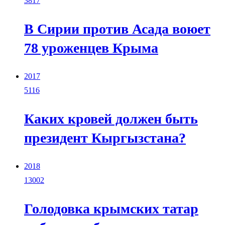
3817
В Сирии против Асада воюет
78 уроженцев Крыма
2017
5116
Каких кровей должен быть
президент Кыргызстана?
2018
13002
Голодовка крымских татар