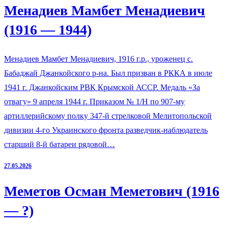
Менадиев Мамбет Менадиевич
(1916 — 1944)
Менадиев Мамбет Менадиевич, 1916 г.р., уроженец с.
Бабаджай Джанкойского р-на. Был призван в РККА в июле
1941 г. Джанкойским РВК Крымской АССР. Медаль «За
отвагу» 9 апреля 1944 г. Приказом № 1/Н по 907-му
артиллерийскому полку 347-й стрелковой Мелитопольской
дивизии 4-го Украинского фронта разведчик-наблюдатель
старший 8-й батареи рядовой…
27.05.2026
Меметов Осман Меметович (1916
— ?)