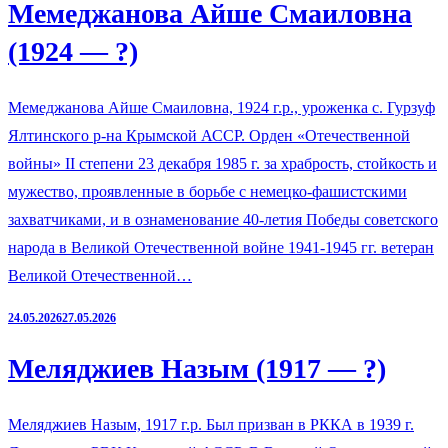
Мемеджанова Айше Смаиловна
(1924 — ?)
Мемеджанова Айше Смаиловна, 1924 г.р., уроженка с. Гурзуф
Ялтинского р-на Крымской АССР. Орден «Отечественной
войны» II степени 23 декабря 1985 г. за храбрость, стойкость и
мужество, проявленные в борьбе с немецко-фашистскими
захватчиками, и в ознаменование 40-летия Победы советского
народа в Великой Отечественной войне 1941-1945 гг. ветеран
Великой Отечественной…
24.05.2026
27.05.2026
Меляджиев Назым (1917 — ?)
Меляджиев Назым, 1917 г.р. Был призван в РККА в 1939 г.