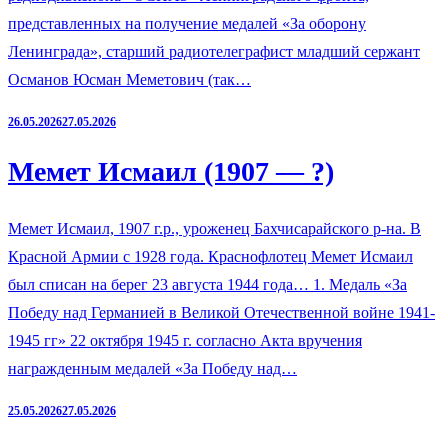
представленных на получение медалей «За оборону
Ленинграда», старший радиотелеграфист младший сержант
Османов Юсман Меметович (так…
26.05.2026
27.05.2026
Мемет Исмаил (1907 — ?)
Мемет Исмаил, 1907 г.р., уроженец Бахчисарайского р-на. В
Красной Армии с 1928 года. Краснофлотец Мемет Исмаил
был списан на берег 23 августа 1944 года… 1. Медаль «За
Победу над Германией в Великой Отечественной войне 1941-
1945 гг» 22 октября 1945 г. согласно Акта вручения
награжденным медалей «За Победу над…
25.05.2026
27.05.2026