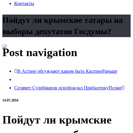
Контакты
Пойдут ли крымские татары на
выборы депутатов Госдумы?
Post navigation
В Астане обсуждают каким быть Каспию
Раньше
Селямет Сулейманов освобождал Прибалтику
Позже
14.07.2016
Пойдут ли крымские