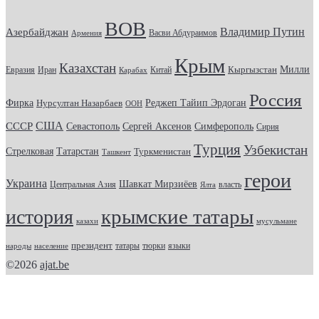
ВОВ
Владимир Путин
Азербайджан
Васви Абдураимов
Армения
Крым
Казахстан
Кыргызстан
Милли
Евразия
Китай
Иран
Карабах
Россия
Фирка
Реджеп Тайип Эрдоган
Нурсултан Назарбаев
ООН
США
СССР
Севастополь
Сергей Аксенов
Симферополь
Сирия
Турция
Узбекистан
Стрелковая
Татарстан
Туркменистан
Ташкент
герои
Украина
Шавкат Мирзиёев
Центральная Азия
Ялта
власть
крымские татары
история
казахи
мусульмане
президент
татары
тюрки
народы
население
языки
©2026
ajat.be