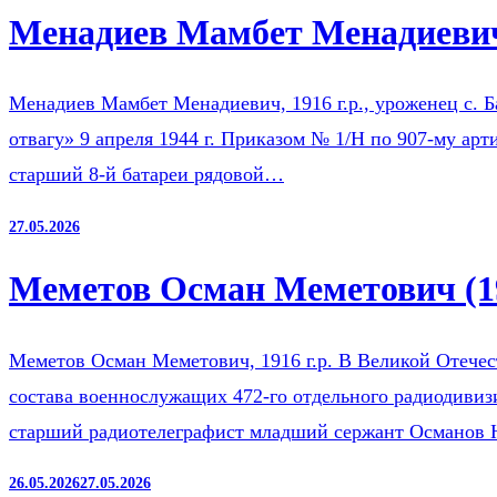
Менадиев Мамбет Менадиевич
Менадиев Мамбет Менадиевич, 1916 г.р., уроженец с. 
отвагу» 9 апреля 1944 г. Приказом № 1/Н по 907-му ар
старший 8-й батареи рядовой…
27.05.2026
Меметов Осман Меметович (1
Меметов Осман Меметович, 1916 г.р. В Великой Отечест
состава военнослужащих 472-го отдельного радиодиви
старший радиотелеграфист младший сержант Османов
26.05.2026
27.05.2026