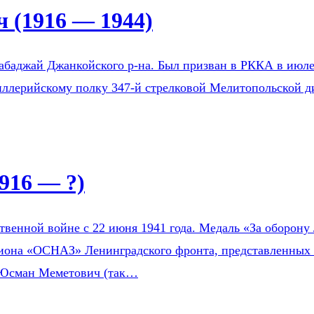
 (1916 — 1944)
Бабаджай Джанкойского р-на. Был призван в РККА в ию
тиллерийскому полку 347-й стрелковой Мелитопольской д
916 — ?)
венной войне с 22 июня 1941 года. Медаль «За оборону 
зиона «ОСНАЗ» Ленинградского фронта, представленных 
 Юсман Меметович (так…