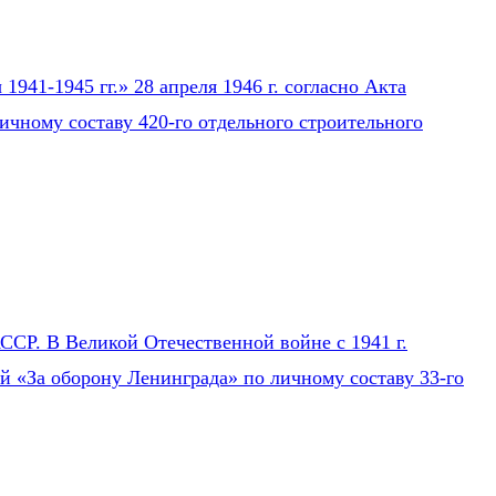
941-1945 гг.» 28 апреля 1946 г. согласно Акта
ичному составу 420-го отдельного строительного
СР. В Великой Отечественной войне с 1941 г.
ей «За оборону Ленинграда» по личному составу 33-го