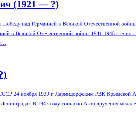
ч (1921 — ?)
а Победу над Германией в Великой Отечественной войны 1
ией в Великой Отечественной войны 1941-1945 гг.» по л
ой…
?)
СССР 24 ноября 1939 г. Лариндорфским РВК Крымской АС
 Ленинграда» В 1943 году согласно Акта вручения медал