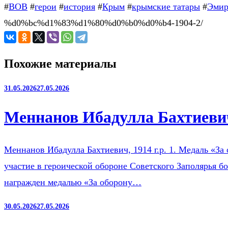
#
ВОВ
#
герои
#
история
#
Крым
#
крымские татары
#
Эмир
%d0%bc%d1%83%d1%80%d0%b0%d0%b4-1904-2/
Похожие материалы
31.05.2026
27.05.2026
Меннанов Ибадулла Бахтиевич
Меннанов Ибадулла Бахтиевич, 1914 г.р. 1. Медаль «За 
участие в героической обороне Советского Заполярья б
награжден медалью «За оборону…
30.05.2026
27.05.2026