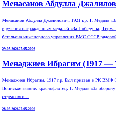
Менасанов Абдулла Джалилови
Менасанов Абдулла Джалилович, 1921 г.р. 1. Медаль «З
вручения награжденным медалей «За Победу над Герман
батальона инженерного управления ВМС СССР рядов
29.05.2026
27.05.2026
Менаджиев Ибрагим (1917 — 
Менаджиев Ибрагим, 1917 г.р. Был призван в РК ВМФ 
Воинское звание: краснофлотец. 1. Медаль «За оборону
отдельного…
28.05.2026
27.05.2026