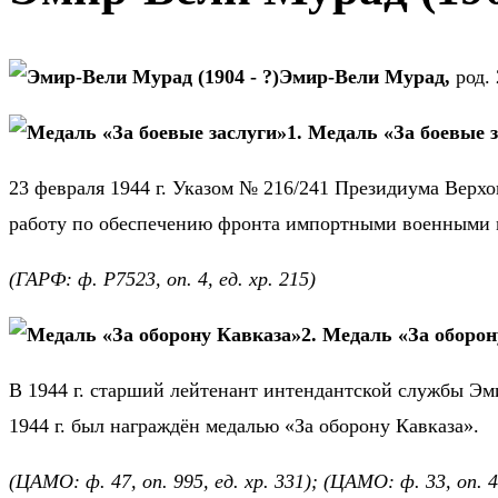
Эмир-Вели Мурад,
род. 
1. Медаль «За боевые 
23 февраля 1944 г.
Указом № 216/241 Президиума Верхо
работу по обеспечению фронта импортными военными 
(
ГАРФ
:
ф. Р7523
,
оп. 4, ед. хр.
215)
2. Медаль «За оборо
В 1944 г. старший лейтенант интендантской службы Эм
1944 г. был награждён медалью «За оборону Кавказа».
(ЦАМО:
ф. 47, оп. 995, ед. хр. 331
); (ЦАМО:
ф. 33, оп. 