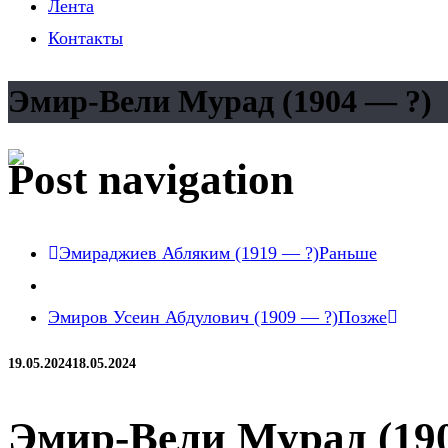
Лента
Контакты
Эмир-Вели Мурад (1904 — ?)
Post navigation
Эмираджиев Абляким (1919 — ?)
Раньше
Эмиров Усеин Абдулович (1909 — ?)
Позже
19.05.2024
18.05.2024
Эмир-Вели Мурад (19