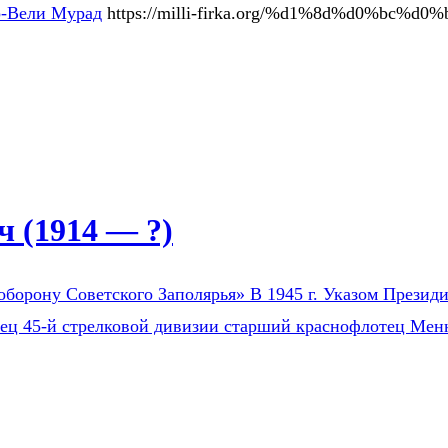
-Вели Мурад
https://milli-firka.org/%d1%8d%d0%bc
 (1914 — ?)
оборону Советского Заполярья» В 1945 г. Указом Президи
оец 45-й стрелковой дивизии старший краснофлотец Мен