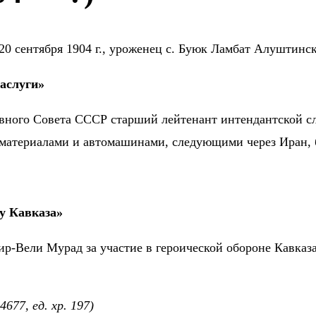
20 сентября 1904 г., уроженец с. Буюк Ламбат Алуштинск
заслуги»
вного Совета СССР старший лейтенант интендантской 
материалами и автомашинами, следующими через Иран,
ну Кавказа»
ир-Вели Мурад за участие в героической обороне Кавказ
44677, ед. хр. 197
)