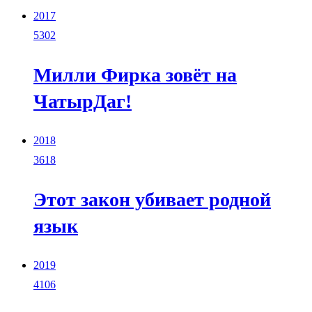
2017
5302
Милли Фирка зовёт на
ЧатырДаг!
2018
3618
Этот закон убивает родной
язык
2019
4106