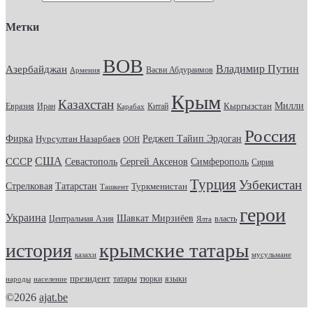
Метки
ВОВ
Владимир Путин
Азербайджан
Васви Абдураимов
Армения
Крым
Казахстан
Кыргызстан
Милли
Евразия
Китай
Иран
Карабах
Россия
Фирка
Реджеп Тайип Эрдоган
Нурсултан Назарбаев
ООН
США
СССР
Севастополь
Сергей Аксенов
Симферополь
Сирия
Турция
Узбекистан
Стрелковая
Татарстан
Туркменистан
Ташкент
герои
Украина
Шавкат Мирзиёев
Центральная Азия
Ялта
власть
крымские татары
история
казахи
мусульмане
президент
татары
тюрки
народы
население
языки
©2026
ajat.be