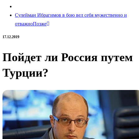
Сулейман Ибрагимов в бою вел себя мужественно и
отважно
Позже
17.12.2019
Пойдет ли Россия путем
Турции?