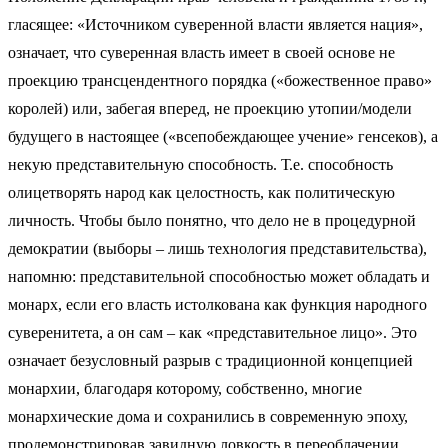
гласящее: «Источником суверенной власти является нация»,
означает, что суверенная власть имеет в своей основе не
проекцию трансцендентного порядка («божественное право»
королей) или, забегая вперед, не проекцию утопии/модели
будущего в настоящее («всепобеждающее учение» генсеков), а
некую представительную способность. Т.е. способность
олицетворять народ как целостность, как политическую
личность. Чтобы было понятно, что дело не в процедурной
демократии (выборы – лишь технология представительства),
напомню: представительной способностью может обладать и
монарх, если его власть истолкована как функция народного
суверенитета, а он сам – как «представительное лицо». Это
означает безусловный разрыв с традиционной концепцией
монархии, благодаря которому, собственно, многие
монархические дома и сохранились в современную эпоху,
продемонстрировав завидную ловкость в переоблачении