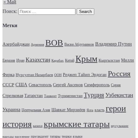
« Май
Поиск:
Метки
ВОВ
Владимир Путин
Азербайджан
Васви Абдураимов
Армения
Крым
Казахстан
Кыргызстан
Милли
Евразия
Китай
Иран
Карабах
Россия
Фирка
Реджеп Тайип Эрдоган
Нурсултан Назарбаев
ООН
США
СССР
Севастополь
Сергей Аксенов
Симферополь
Сирия
Турция
Узбекистан
Стрелковая
Татарстан
Туркменистан
Ташкент
герои
Украина
Шавкат Мирзиёев
Центральная Азия
Ялта
власть
крымские татары
история
казахи
мусульмане
президент
татары
тюрки
народы
население
языки