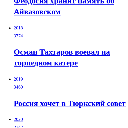
Феодосия хранит память об
Айвазовском
2018
3774
Осман Тахтаров воевал на
торпедном катере
2019
3460
Россия хочет в Тюркский совет
2020
2142