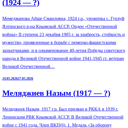
(1924 — ?)
Мемеджанова Айше Смаиловна, 1924 г.р., уроженка с. Гурзуф
Ялтинского р-на Крымской АССР. Орден «Отечественной
войны» II степени 23 декабря 1985 г. за храбрость, стойкость и
мужество, проявленные в борьбе с немецко-фашистскими
захватчиками, и в ознаменование 40-летия Победы советского
народа в Великой Отечественной войне 1941-1945 гг. ветеран
Великой Отечественной…
24.05.2026
27.05.2026
Меляджиев Назым (1917 — ?)
Меляджиев Назым, 1917 г.р. Был призван в РККА в 1939 г.
Ленинским РВК Крымской АССР. В Великой Отечественной
войне с 1941 года. Член ВКП(б). 1. Медаль «За оборону