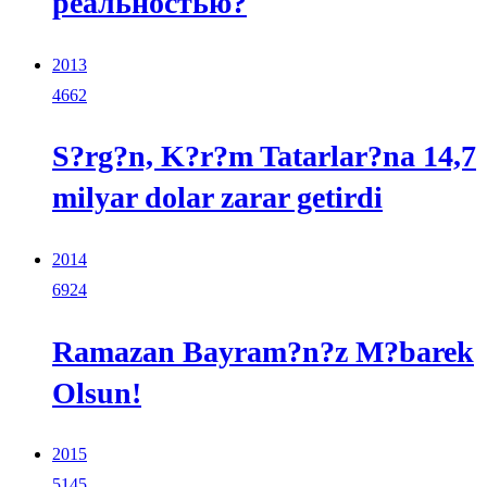
реальностью?
2013
4662
S?rg?n, K?r?m Tatarlar?na 14,7
milyar dolar zarar getirdi
2014
6924
Ramazan Bayram?n?z M?barek
Olsun!
2015
5145