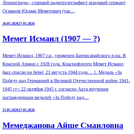
Ленинграда», старший радиотелеграфист младший сержант
Османов Юсман Меметович (так…
26.05.2026
27.05.2026
Мемет Исмаил (1907 — ?)
Мемет Исмаил, 1907 г.р., уроженец Бахчисарайского р-на. В
Красной Армии с 1928 года. Краснофлотец Мемет Исмаил
был списан на берег 23 августа 1944 года… 1. Медаль «За
Победу над Германией в Великой Отечественной войне 1941-
1945 гг» 22 октября 1945 г. согласно Акта вручения
награжденным медалей «За Победу над…
25.05.2026
27.05.2026
Мемеджанова Айше Смаиловна