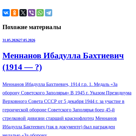
Похожие материалы
31.05.2026
27.05.2026
Меннанов Ибадулла Бахтиевич
(1914 — ?)
Меннанов Ибадулла Бахтиевич, 1914 г.р. 1. Медаль «За
оборону Советского Заполярья» В 1945 г. Указом Президиума
Верховного Совета СССР от 5 декабря 1944 г. за участие в
героической обороне Советского Заполярья боец 45-й
стрелковой дивизии старший краснофлотец Меннанов
Ибадулла Бактеевич (так в документе) был награжден
медалью «За оборону…