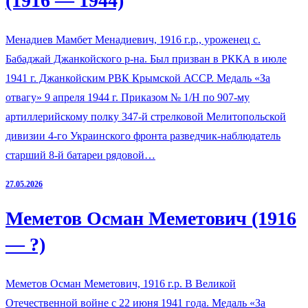
(1916 — 1944)
Менадиев Мамбет Менадиевич, 1916 г.р., уроженец с.
Бабаджай Джанкойского р-на. Был призван в РККА в июле
1941 г. Джанкойским РВК Крымской АССР. Медаль «За
отвагу» 9 апреля 1944 г. Приказом № 1/Н по 907-му
артиллерийскому полку 347-й стрелковой Мелитопольской
дивизии 4-го Украинского фронта разведчик-наблюдатель
старший 8-й батареи рядовой…
27.05.2026
Меметов Осман Меметович (1916
— ?)
Меметов Осман Меметович, 1916 г.р. В Великой
Отечественной войне с 22 июня 1941 года. Медаль «За