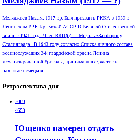
Меляджиев Назым (1917 — ?)
Меляджиев Назым, 1917 г.р. Был призван в РККА в 1939 г.
Ленинским РВК Крымской АССР. В Великой Отечественной
войне с 1941 года. Член ВКП(б). 1. Медаль «За оборону
Сталинграда» В 1943 году согласно Списка личного состава
военнослужащих 3-й гвардейской ордена Ленина
механизированной бригады, принимавших участие в
разгроме немецкой…
Ретроспектива дня
2009
4658
Ющенко намерен отдать
Севастополь Крыму