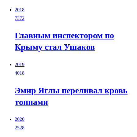
2018
7372
Главным инспектором по
Крыму стал Ушаков
2019
4018
Эмир Яглы переливал кровь
тоннами
2020
2528