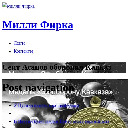
Милли Фирка
Лента
Контакты
Сеит Асанов оборонял Кавказ
Post navigation
У Путина память хорошая
Раньше
В Якутии будет создан Центр эпоса евразийских