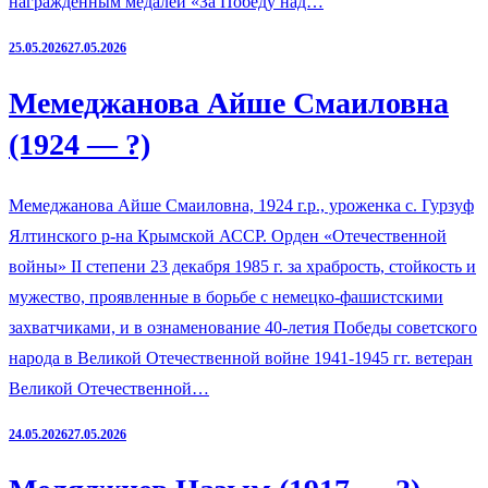
награжденным медалей «За Победу над…
25.05.2026
27.05.2026
Мемеджанова Айше Смаиловна
(1924 — ?)
Мемеджанова Айше Смаиловна, 1924 г.р., уроженка с. Гурзуф
Ялтинского р-на Крымской АССР. Орден «Отечественной
войны» II степени 23 декабря 1985 г. за храбрость, стойкость и
мужество, проявленные в борьбе с немецко-фашистскими
захватчиками, и в ознаменование 40-летия Победы советского
народа в Великой Отечественной войне 1941-1945 гг. ветеран
Великой Отечественной…
24.05.2026
27.05.2026