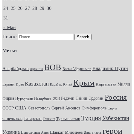
24
25
26
27
28
29
30
31
« Май
Поиск:
Метки
ВОВ
Владимир Путин
Азербайджан
Васви Абдураимов
Армения
Крым
Казахстан
Кыргызстан
Милли
Евразия
Китай
Иран
Карабах
Россия
Фирка
Реджеп Тайип Эрдоган
Нурсултан Назарбаев
ООН
США
СССР
Севастополь
Сергей Аксенов
Симферополь
Сирия
Турция
Узбекистан
Стрелковая
Татарстан
Туркменистан
Ташкент
герои
Украина
Шавкат Мирзиёев
Центральная Азия
Ялта
власть