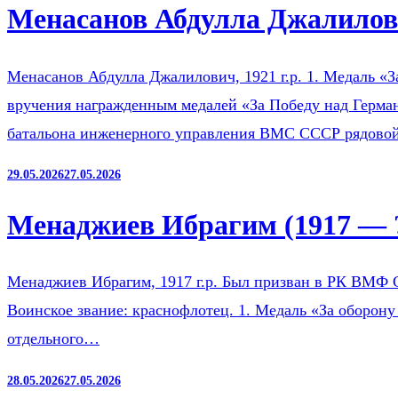
Менасанов Абдулла Джалилови
Менасанов Абдулла Джалилович, 1921 г.р. 1. Медаль «З
вручения награжденным медалей «За Победу над Герман
батальона инженерного управления ВМС СССР рядов
29.05.2026
27.05.2026
Менаджиев Ибрагим (1917 — 
Менаджиев Ибрагим, 1917 г.р. Был призван в РК ВМФ 
Воинское звание: краснофлотец. 1. Медаль «За оборону
отдельного…
28.05.2026
27.05.2026