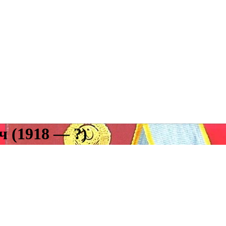
 (1918 — ?)