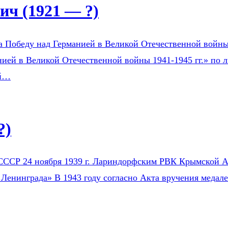
ч (1921 — ?)
а Победу над Германией в Великой Отечественной войны 1
ией в Великой Отечественной войны 1941-1945 гг.» по л
ой…
?)
СССР 24 ноября 1939 г. Лариндорфским РВК Крымской АС
 Ленинграда» В 1943 году согласно Акта вручения медал