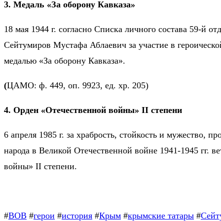
3. Медаль «За оборону Кавказа»
18 мая 1944 г. согласно Списка личного состава 59-й 
Сейтумиров Мустафа Аблаевич за участие в героической
медалью «За оборону Кавказа».
(
ЦАМО: ф. 449, оп. 9923, ед. хр. 205)
4. Орден «Отечественной войны» II степени
6 апреля 1985 г. за храбрость, стойкость и мужество, 
народа в Великой Отечественной войне 1941-1945 гг.
войны» II степени.
#
ВОВ
#
герои
#
история
#
Крым
#
крымские татары
#
Сейт