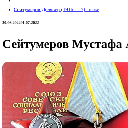
Сеитумеров Делявер (1916 — ?)
Позже
30.06.2022
01.07.2022
Сейтумеров Мустафа А