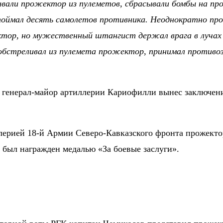
али прожектор из пулеметов, сбрасывали бомбы на прож
 поймал десять самолетов противника. Неоднократно пр
ктор, но мужественный штангист держал врага в лучах и
обстреливал из пулемета прожектор, принимал противозе
 генерал-майор артиллерии Кариофилли вынес заключен
лерией 18-й Армии Северо-Кавказского фронта прожекто
был награжден медалью «За боевые заслуги».