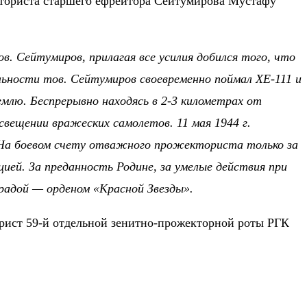
кториста старшего ефрейтора Сейтумирова Мустафу
 Сейтумиров, прилагая все усилия добился того, что
льности тов. Сейтумиров своевременно поймал ХЕ-111 и
емлю. Беспрерывно находясь в 2-3 километрах от
вещении вражеских самолетов. 11 мая 1944 г.
 На боевом счету отважного прожекториста только за
ией. За преданность Родине, за умелые действия при
радой — орденом «Красной Звезды».
ист 59-й отдельной зенитно-прожекторной роты РГК