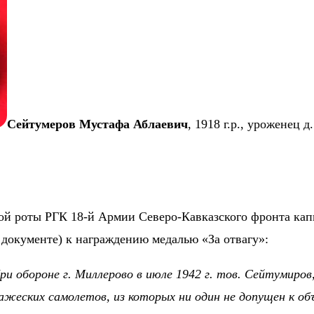
Сейтумеров Мустафа Аблаевич
, 1918 г.р., уроженец
ной роты РГК 18-й Армии Северо-Кавказского фронта ка
документе) к награждению медалью «За отвагу»:
ри обороне г. Миллерово в июле 1942 г. тов. Сейтумиро
ажеских самолетов, из которых ни один не допущен к об