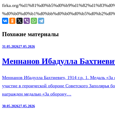
firka.org/%d1%81%d0%b5%d0%b9%d1%82%d1%83%
%d0%b0%d0%b1%d0%bb%d0%b0%d0%b5%d0%b2%d0%b
Похожие материалы
31.05.2026
27.05.2026
Меннанов Ибадулла Бахтиевич
Меннанов Ибадулла Бахтиевич, 1914 г.р. 1. Медаль «За 
участие в героической обороне Советского Заполярья б
награжден медалью «За оборону…
30.05.2026
27.05.2026