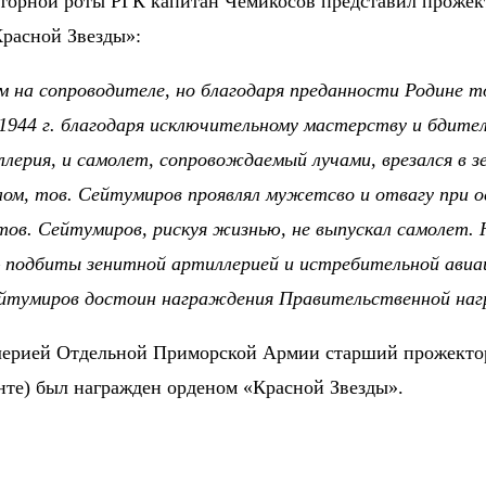
екторной роты РГК капитан Чемикосов представил проже
Красной Звезды»:
 сопроводителе, но благодаря преданности Родине тов.
 1944 г. благодаря исключительному мастерству и бдите
ллерия, и самолет, сопровождаемый лучами, врезался в з
ом, тов. Сейтумиров проявлял мужетсво и отвагу при ос
тов. Сейтумиров, рискуя жизнью, не выпускал самолет.
 подбиты зенитной артиллерией и истребительной авиац
йтумиров достоин награждения Правительственной наг
лерией Отдельной Приморской Армии старший прожектор
нте) был награжден орденом «Красной Звезды».