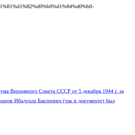
d1%81%d1%82%d0%b0%d1%84%d0%b0-
ума Верховного Совета СССР от 5 декабря 1944 г. за
нанов Ибадулла Бактеевич (так в документе) был