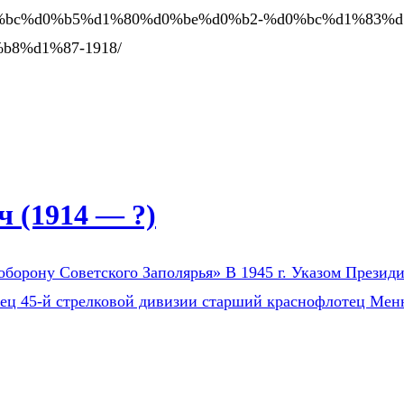
d0%bc%d0%b5%d1%80%d0%be%d0%b2-%d0%bc%d1%83%
8%d1%87-1918/
 (1914 — ?)
оборону Советского Заполярья» В 1945 г. Указом Президи
оец 45-й стрелковой дивизии старший краснофлотец Мен