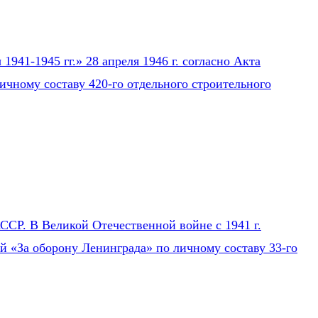
941-1945 гг.» 28 апреля 1946 г. согласно Акта
ичному составу 420-го отдельного строительного
СР. В Великой Отечественной войне с 1941 г.
ей «За оборону Ленинграда» по личному составу 33-го