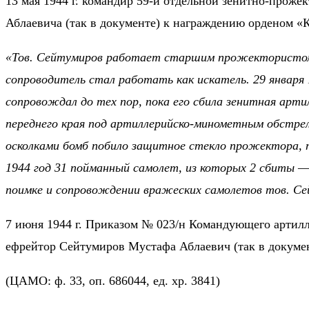
13 мая 1944 г. командир 59-й отдельной зенитно-прож
Аблаевича (так в документе) к награждению орденом «
«Тов. Сейтумиров работает старшим прожектористом на
сопроводитель стал работать как искатель. 29 января
сопровождал до тех пор, пока его сбила зенитная арти
переднего края под артиллерийско-минометным обстрел
осколками бомб побило защитное стекло прожектора, 
1944 год 31 пойманный самолет, из которых 2 сбиты —
поимке и сопровождении вражеских самолетов тов. Се
7 июня 1944 г. Приказом № 023/н Командующего артил
ефрейтор Сейтумиров Мустафа Аблаевич (так в докуме
(ЦАМО: ф. 33, оп. 686044, ед. хр. 3841)