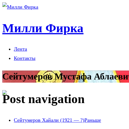
Милли Фирка
Лента
Контакты
Сейтумеров Мустафа Аблаевич
Post navigation
Сейтумеров Хайали (1921 — ?)
Раньше