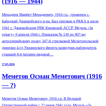
(1916 — 1944)
Менадиев Мамбет Менадиевич, 1916 г.р., уроженец с.
Бабаджай Джанкойского р-на. Был призван в РККА в июле
1941 г. Джанкойским РВК Крымской АССР. Медаль «За
отвагу» 9 апреля 1944 г. Приказом № 1/Н по 907-му
артиллерийскому полку 347-й стрелковой Мелитопольской
дивизии 4-го Украинского фронта разведчик-наблюдатель
старший 8-й батареи рядовой…
27.05.2026
Меметов Осман Меметович (1916
— ?)
Меметов Осман Меметович, 1916 г.р. В Великой
Отечественной войне с 22 июня 1941 года. Медаль «За