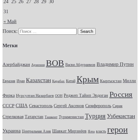
24
25
26
27
28
29
30
31
« Май
Поиск:
Метки
ВОВ
Владимир Путин
Азербайджан
Васви Абдураимов
Армения
Крым
Казахстан
Кыргызстан
Милли
Евразия
Китай
Иран
Карабах
Россия
Фирка
Реджеп Тайип Эрдоган
Нурсултан Назарбаев
ООН
США
СССР
Севастополь
Сергей Аксенов
Симферополь
Сирия
Турция
Узбекистан
Стрелковая
Татарстан
Туркменистан
Ташкент
герои
Украина
Шавкат Мирзиёев
Центральная Азия
Ялта
власть