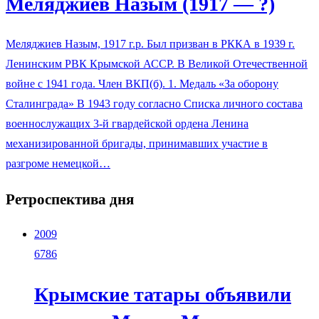
Меляджиев Назым (1917 — ?)
Меляджиев Назым, 1917 г.р. Был призван в РККА в 1939 г.
Ленинским РВК Крымской АССР. В Великой Отечественной
войне с 1941 года. Член ВКП(б). 1. Медаль «За оборону
Сталинграда» В 1943 году согласно Списка личного состава
военнослужащих 3-й гвардейской ордена Ленина
механизированной бригады, принимавших участие в
разгроме немецкой…
Ретроспектива дня
2009
6786
Крымские татары объявили