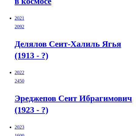
в космосе
2021
2092
Делялов Сеит-Халиль Ягья
(1913 - ?)
2022
2450
Эреджепов Сеит Ибрагимович
(1923 - ?)
2023
1600