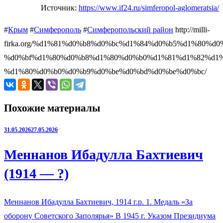
Источник:
https://www.if24.ru/simferopol-aglomeratsia/
#
Крым
#
Симферополь
#
Симферопольский район
http://milli-
firka.org/%d1%81%d0%b8%d0%bc%d1%84%d0%b5%d1%80%d
%d0%bf%d1%80%d0%b8%d1%80%d0%b0%d1%81%d1%82%d1%
%d1%80%d0%b0%d0%b9%d0%be%d0%bd%d0%be%d0%bc/
Похожие материалы
31.05.2026
27.05.2026
Меннанов Ибадулла Бахтиевич
(1914 — ?)
Меннанов Ибадулла Бахтиевич, 1914 г.р. 1. Медаль «За
оборону Советского Заполярья» В 1945 г. Указом Президиума