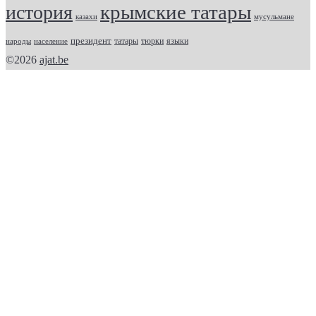
крымские татары
история
казахи
мусульмане
президент
татары
тюрки
народы
население
языки
©2026
ajat.be