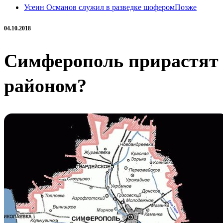
Усеин Османов служил в разведке шофером
Позже
04.10.2018
Симферополь прирастят
районом?