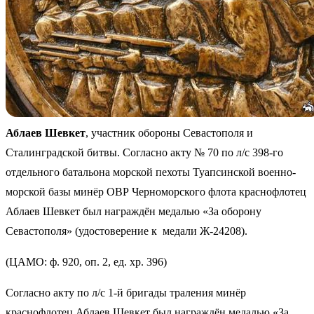
Аблаев Шевкет
, участник обороны Севастополя и
Сталинградской битвы. Согласно акту № 70 по л/с 398-го
отдельного батальона морской пехоты Туапсинской военно-
морской базы минёр ОВР Черноморского флота краснофлотец
Аблаев Шевкет был награждён медалью «За оборону
Севастополя» (удостоверение к
медали Ж-24208).
(ЦАМО: ф. 920, оп. 2, ед. хр. 396)
Согласно акту по л/с 1-й бригады траления минёр
краснофлотец Аблаев Шевкет был награждён медалью «За