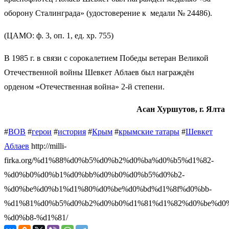
оборону Сталинграда» (удостоверение к
медали № 24486).
(ЦАМО: ф. 3, оп. 1, ед. хр. 755)
В 1985 г. в связи с сорокалетием Победы ветеран Великой
Отечественной войны Шевкет Аблаев был награждён
орденом «Отечественная война» 2-й степени.
Асан Хуршутов, г. Ялта
#
ВОВ
#
герои
#
история
#
Крым
#
крымские татары
#
Шевкет
Аблаев
http://milli-
firka.org/%d1%88%d0%b5%d0%b2%d0%ba%d0%b5%d1%82-
%d0%b0%d0%b1%d0%bb%d0%b0%d0%b5%d0%b2-
%d0%be%d0%b1%d1%80%d0%be%d0%bd%d1%8f%d0%bb-
%d1%81%d0%b5%d0%b2%d0%b0%d1%81%d1%82%d0%be%d0%
%d0%b8-%d1%81/