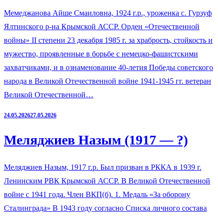
Мемеджанова Айше Смаиловна, 1924 г.р., уроженка с. Гурзуф
Ялтинского р-на Крымской АССР. Орден «Отечественной
войны» II степени 23 декабря 1985 г. за храбрость, стойкость и
мужество, проявленные в борьбе с немецко-фашистскими
захватчиками, и в ознаменование 40-летия Победы советского
народа в Великой Отечественной войне 1941-1945 гг. ветеран
Великой Отечественной…
24.05.2026
27.05.2026
Меляджиев Назым (1917 — ?)
Меляджиев Назым, 1917 г.р. Был призван в РККА в 1939 г.
Ленинским РВК Крымской АССР. В Великой Отечественной
войне с 1941 года. Член ВКП(б). 1. Медаль «За оборону
Сталинграда» В 1943 году согласно Списка личного состава