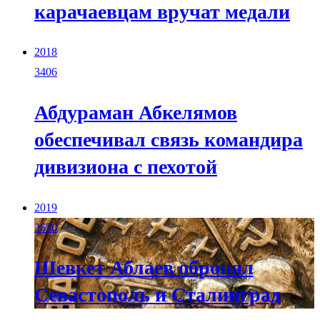
карачаевцам вручат медали
2018
3406
Абдураман Абкелямов
обеспечивал связь командира
дивизиона с пехотой
2019
2650
Шевкет Аблаев обронял
Севастополь и Сталинград