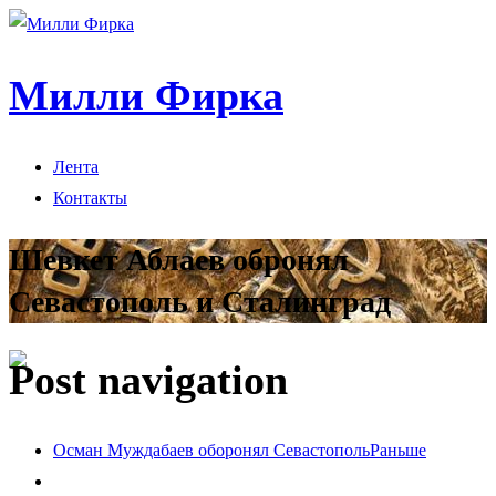
Милли Фирка
Лента
Контакты
Шевкет Аблаев обронял
Севастополь и Сталинград
Post navigation
Осман Муждабаев оборонял Севастополь
Раньше