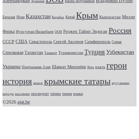
Владимир Путин
Азербайджан
Васви Абдураимов
Армения
Крым
Казахстан
Кыргызстан
Милли
Евразия
Китай
Иран
Карабах
Россия
Фирка
Реджеп Тайип Эрдоган
Нурсултан Назарбаев
ООН
США
СССР
Севастополь
Сергей Аксенов
Симферополь
Сирия
Турция
Узбекистан
Стрелковая
Татарстан
Туркменистан
Ташкент
герои
Украина
Шавкат Мирзиёев
Центральная Азия
Ялта
власть
крымские татары
история
казахи
мусульмане
президент
татары
тюрки
народы
население
языки
©2026
ajat.be