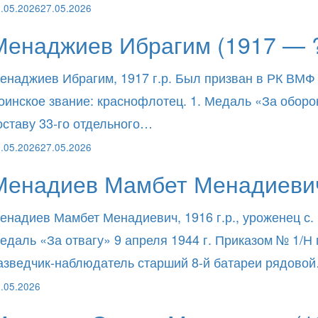
.05.2026
27.05.2026
Менаджиев Ибрагим (1917 — 
енаджиев Ибрагим, 1917 г.р. Был призван в РК ВМФ
оинское звание: краснофлотец. 1. Медаль «За оборо
оставу 33-го отдельного…
.05.2026
27.05.2026
Менадиев Мамбет Менадиевич
енадиев Мамбет Менадиевич, 1916 г.р., уроженец с.
едаль «За отвагу» 9 апреля 1944 г. Приказом № 1/Н
азведчик-наблюдатель старший 8-й батареи рядово
.05.2026