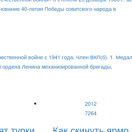
енование 40-летия Победы советского народа в
ественной войне с 1941 года. Член ВКП(б). 1. Меда
й ордена Ленина механизированной бригады,
2012
7264
ят турки
Как скинуть ярмо