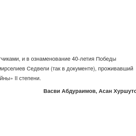
атчиками, и в ознаменование 40-летия Победы
мирселиев Седвели (так в документе), проживавший
ны» II степени.
Васви Абдураимов, Асан Хуршут