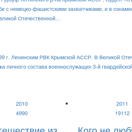
ьбе с немецко-фашистскими захватчиками, и в ознам
 Великой Отечественной…
39 г. Ленинским РВК Крымской АССР. В Великой Отеч
ска личного состава военнослужащих 3-й гвардейско
2010
2011
4990
19112
тешествие из
Кого не люб