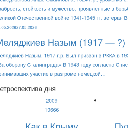
рабрость, стойкость и мужество, проявленные в бор
еликой Отечественной войне 1941-1945 гг. ветеран
.05.2026
27.05.2026
Меляджиев Назым (1917 — ?)
еляджиев Назым, 1917 г.р. Был призван в РККА в 19
За оборону Сталинграда» В 1943 году согласно Спи
ринимавших участие в разгроме немецкой…
етроспектива дня
2009
10666
Как в Крыму
Пу