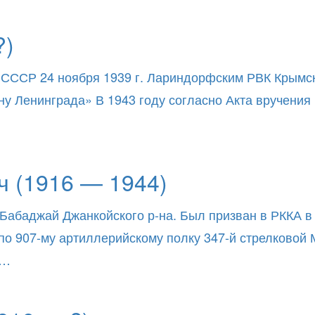
?)
 СССР 24 ноября 1939 г. Лариндорфским РВК Крымск
ну Ленинграда» В 1943 году согласно Акта вручени
 (1916 — 1944)
 Бабаджай Джанкойского р-на. Был призван в РККА 
 по 907-му артиллерийскому полку 347-й стрелковой
й…