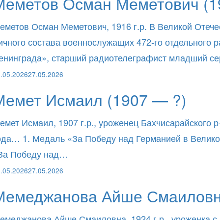
Меметов Осман Меметович (1
еметов Осман Меметович, 1916 г.р. В Великой Отече
ичного состава военнослужащих 472-го отдельного
енинграда», старший радиотелеграфист младший с
.05.2026
27.05.2026
Мемет Исмаил (1907 — ?)
емет Исмаил, 1907 г.р., уроженец Бахчисарайского р
ода… 1. Медаль «За Победу над Германией в Великой
За Победу над…
.05.2026
27.05.2026
Мемеджанова Айше Смаиловна
емеджанова Айше Смаиловна, 1924 г.р., уроженка с.