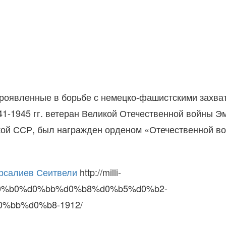
, проявленные в борьбе с немецко-фашистскими захв
41-1945 гг. ветеран Великой Отечественной войны Э
ской ССР, был награжден орденом «Отечественной вой
рсалиев Сеитвели
http://milli-
d0%b0%d0%bb%d0%b8%d0%b5%d0%b2-
%bb%d0%b8-1912/