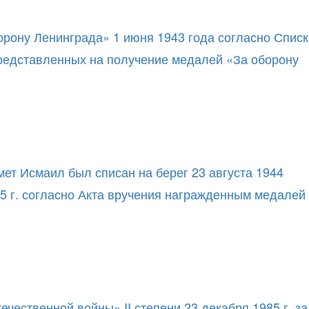
орону Ленинграда» 1 июня 1943 года согласно Списк
редставленных на получение медалей «За оборону
мет Исмаил был списан на берег 23 августа 1944
45 г. согласно Акта вручения награжденным медалей
ественной войны» II степени 23 декабря 1985 г. за