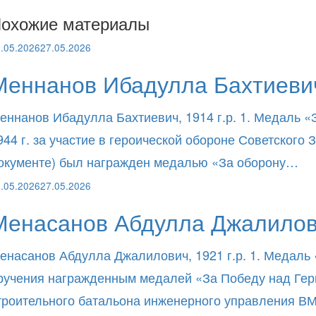
охожие материалы
.05.2026
27.05.2026
Меннанов Ибадулла Бахтиевич
еннанов Ибадулла Бахтиевич, 1914 г.р. 1. Медаль «
944 г. за участие в героической обороне Советског
окументе) был награжден медалью «За оборону…
.05.2026
27.05.2026
Менасанов Абдулла Джалилов
енасанов Абдулла Джалилович, 1921 г.р. 1. Медаль 
ручения награжденным медалей «За Победу над Герма
троительного батальона инженерного управления 