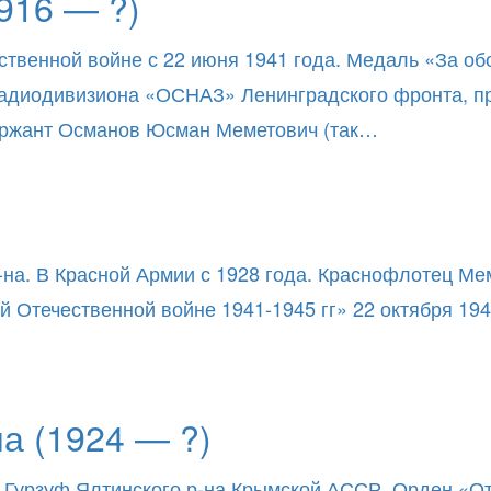
916 — ?)
ственной войне с 22 июня 1941 года. Медаль «За об
 радиодивизиона «ОСНАЗ» Ленинградского фронта, п
ержант Османов Юсман Меметович (так…
-на. В Красной Армии с 1928 года. Краснофлотец Ме
 Отечественной войне 1941-1945 гг» 22 октября 19
 (1924 — ?)
 Гурзуф Ялтинского р-на Крымской АССР. Орден «Отеч