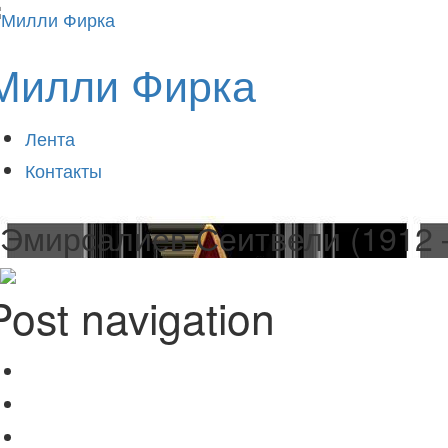
Милли Фирка
Лента
Контакты
Эмирсалиев Сеитвели (1912 
Post navigation
Эмиров Якуб (1915 — ?)
Раньше
Эмирсалиев Сеит-Халил (1919 — ?)
Позже