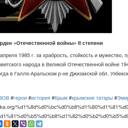
рден «Отечественной войны» II степени
 апреля 1985 г. за храбрость, стойкость и мужество
оветского народа в Великой Отечественной войне 19
огда в Галля-Аральском р-не Джизакской обл. Узбек
ВОВ
#
герои
#
история
#
Крым
#
крымские татары
#
Эми
irka.org/%d1%8d%d0%bc%d0%b8%d1%80%d1%81%
d1%81%d0%b5%d0%b8%d1%82%d0%b2%d0%b5%d0