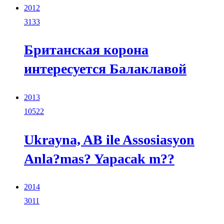
2012
3133
Британская корона
интересуется Балаклавой
2013
10522
Ukrayna, AB ile Assosiasyon
Anla?mas? Yapacak m??
2014
3011