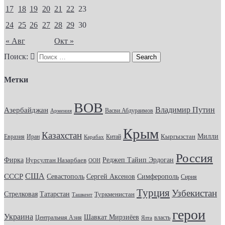
17
18
19
20
21
22
23
24
25
26
27
28
29
30
« Авг
Окт »
Поиск:
Метки
ВОВ
Владимир Путин
Азербайджан
Васви Абдураимов
Армения
Крым
Казахстан
Кыргызстан
Милли
Евразия
Китай
Иран
Карабах
Россия
Фирка
Реджеп Тайип Эрдоган
Нурсултан Назарбаев
ООН
США
СССР
Севастополь
Сергей Аксенов
Симферополь
Сирия
Турция
Узбекистан
Стрелковая
Татарстан
Туркменистан
Ташкент
герои
Украина
Шавкат Мирзиёев
Центральная Азия
Ялта
власть