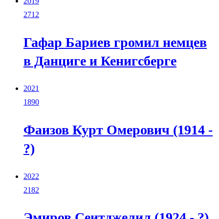
2019
2712
Гафар Бариев громил немцев
в Данциге и Кенигсберге
2021
1890
Фаизов Курт Омерович (1914 -
?)
2022
2182
Эмиров Сеитджелил (1924 - ?)