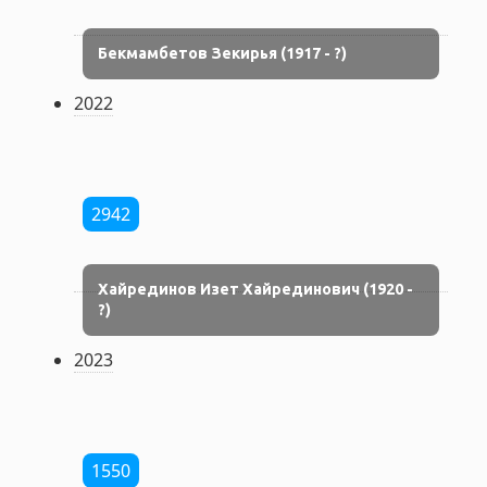
Бекмамбетов Зекирья (1917 - ?)
2022
2942
Хайрединов Изет Хайрединович (1920 -
?)
2023
1550