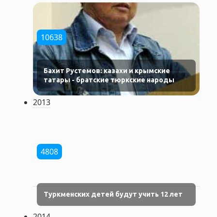
10638
Бахит Рустемов: казахи и крымские
татары - братские тюркские народы
2013
4808
Туркменских детей будут учить 12 лет
2014