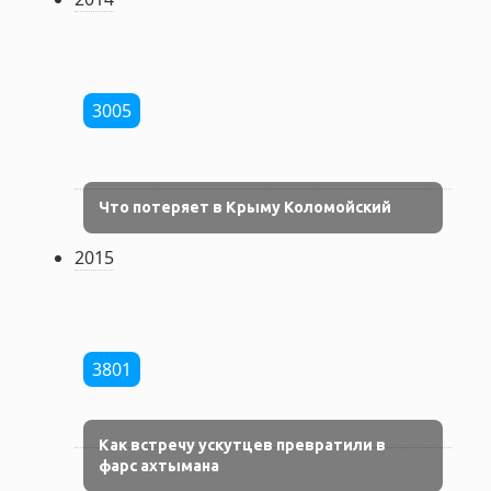
3005
Что потеряет в Крыму Коломойский
2015
3801
Как встречу ускутцев превратили в
фарс ахтымана