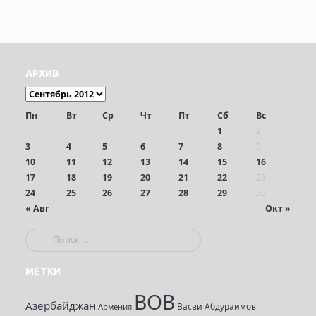
АРХИВ
Пн
Вт
Ср
Чт
Пт
Сб
Вс
1
2
3
4
5
6
7
8
9
10
11
12
13
14
15
16
17
18
19
20
21
22
23
24
25
26
27
28
29
30
« Авг
Окт »
П
о
и
МЕТКИ
с
ВОВ
к
Азербайджан
Васви Абдураимов
Армения
: