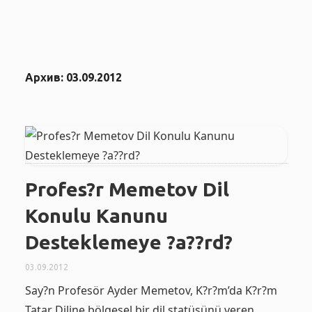
Архив:
03.09.2012
Profes?r Memetov Dil
Konulu Kanunu
Desteklemeye ?a??rd?
03.09.2012
Say?n Profesör Ayder Memetov, K?r?m’da K?r?m
Tatar Diline bölgesel bir dil statüsünü veren