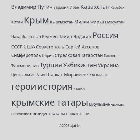
Казахстан
Владимир Путин
Евразия
Иран
Карабах
Крым
Милли Фирка
Кыргызстан
Нурсултан
Китай
Россия
Реджеп Тайип Эрдоган
Назарбаев
ООН
США
СССР
Севастополь
Сергей Аксенов
Симферополь
Стрелковая
Татарстан
Сирия
Ташкент
Турция
Узбекистан
Украина
Туркменистан
Шавкат Мирзиёев
Центральная Азия
Ялта
власть
герои
история
казахи
крымские татары
мусульмане
народы
президент
татары
тюрки
население
языки
©2026
ajat.be