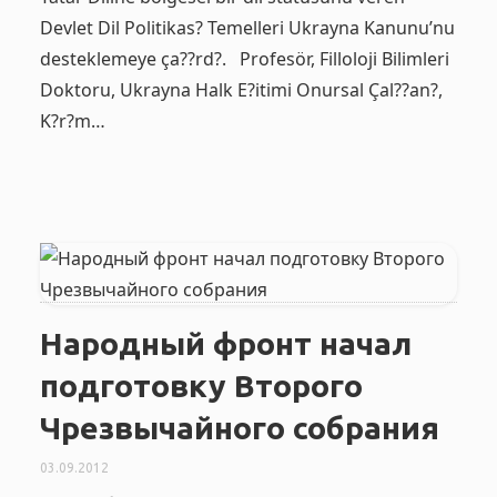
Devlet Dil Politikas? Temelleri Ukrayna Kanunu’nu
desteklemeye ça??rd?. Profesör, Filloloji Bilimleri
Doktoru, Ukrayna Halk E?itimi Onursal Çal??an?,
K?r?m…
Народный фронт начал
подготовку Второго
Чрезвычайного собрания
03.09.2012