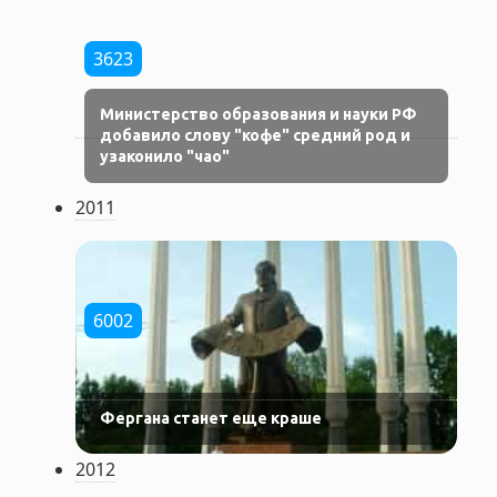
3623
Министерство образования и науки РФ
добавило слову "кофе" средний род и
узаконило "чао"
2011
6002
Фергана станет еще краше
2012