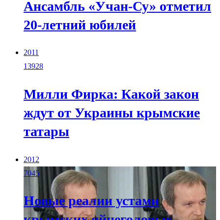
Ансамбль «Учан-Су» отметил
20-летний юбилей
2011
13928
Милли Фирка: Какой закон
ждут от Украины крымские
татары
2012
7045
Новые реалии устами
крымских яйцеголовых