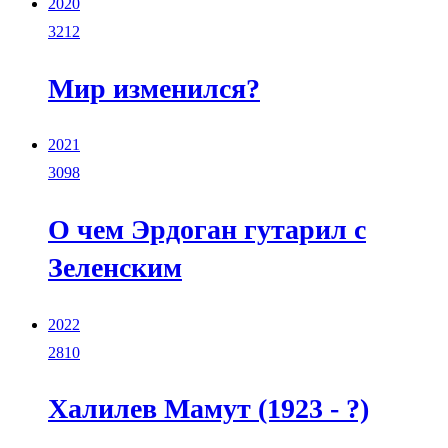
2020
3212
Мир изменился?
2021
3098
О чем Эрдоган гутарил с
Зеленским
2022
2810
Халилев Мамут (1923 - ?)