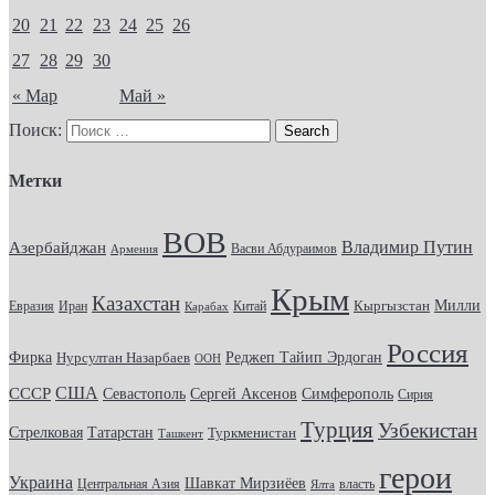
20
21
22
23
24
25
26
27
28
29
30
« Мар
Май »
Поиск:
Метки
ВОВ
Владимир Путин
Азербайджан
Васви Абдураимов
Армения
Крым
Казахстан
Кыргызстан
Милли
Евразия
Китай
Иран
Карабах
Россия
Фирка
Реджеп Тайип Эрдоган
Нурсултан Назарбаев
ООН
США
СССР
Севастополь
Сергей Аксенов
Симферополь
Сирия
Турция
Узбекистан
Стрелковая
Татарстан
Туркменистан
Ташкент
герои
Украина
Шавкат Мирзиёев
Центральная Азия
Ялта
власть