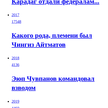
Карадаг отдали федералам...
2017
17548
Какого рода, племени был
Чингиз Айтматов
2018
4136
Эюп Чувпанов командовал
взводом
2019