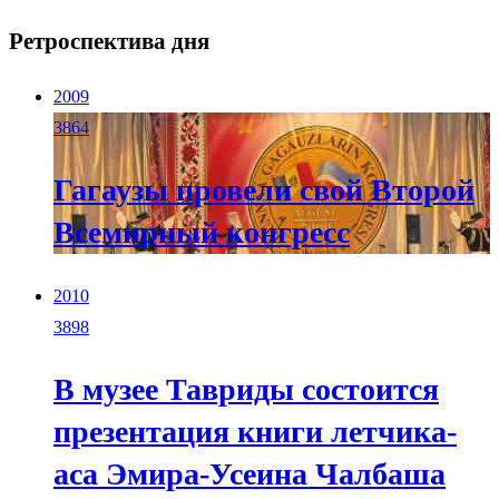
Ретроспектива дня
2009
3864
Гагаузы провели свой Второй
Всемирный конгресс
2010
3898
В музее Тавриды состоится
презентация книги летчика-
аса Эмира-Усеина Чалбаша