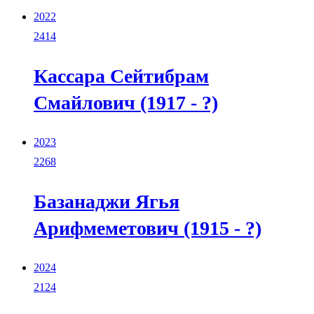
2022
2414
Кассара Сейтибрам
Смайлович (1917 - ?)
2023
2268
Базанаджи Ягья
Арифмеметович (1915 - ?)
2024
2124