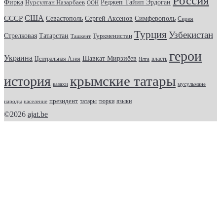
Россия
Фирка
Реджеп Тайип Эрдоган
Нурсултан Назарбаев
ООН
США
СССР
Севастополь
Сергей Аксенов
Симферополь
Сирия
Турция
Узбекистан
Стрелковая
Татарстан
Туркменистан
Ташкент
герои
Украина
Шавкат Мирзиёев
Центральная Азия
Ялта
власть
крымские татары
история
казахи
мусульмане
президент
татары
тюрки
народы
население
языки
©2026
ajat.be