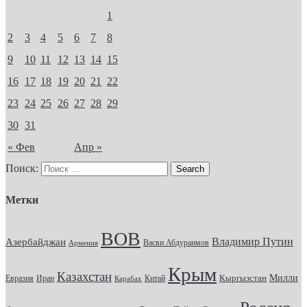
1
2
3
4
5
6
7
8
9
10
11
12
13
14
15
16
17
18
19
20
21
22
23
24
25
26
27
28
29
30
31
« Фев
Апр »
Поиск:
Метки
ВОВ
Владимир Путин
Азербайджан
Васви Абдураимов
Армения
Крым
Казахстан
Кыргызстан
Милли
Евразия
Китай
Иран
Карабах