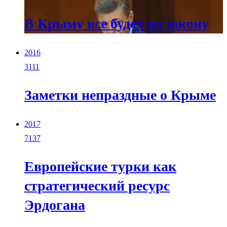
В Крыму все будет по закону
2016
3111
Заметки непраздные о Крыме
2017
7137
Европейские турки как
стратегический ресурс
Эрдогана