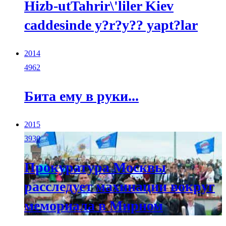
Hizb-utTahrir\'liler Kiev
caddesinde y?r?y?? yapt?lar
2014
4962
Бита ему в руки...
2015
3930
Прокуратура Москвы
расследует махинации вокруг
мемориала в Мирном