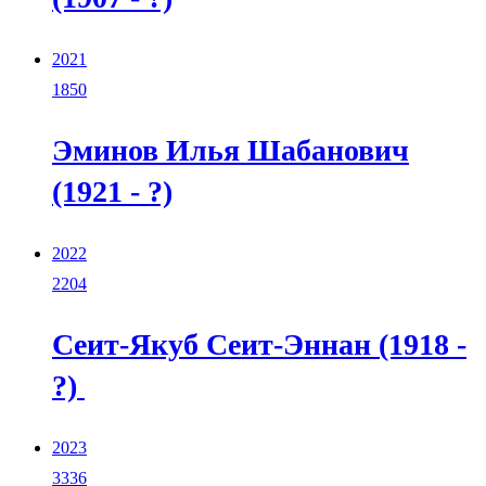
2021
1850
Эминов Илья Шабанович
(1921 - ?)
2022
2204
Сеит-Якуб Сеит-Эннан (1918 -
?)
2023
3336