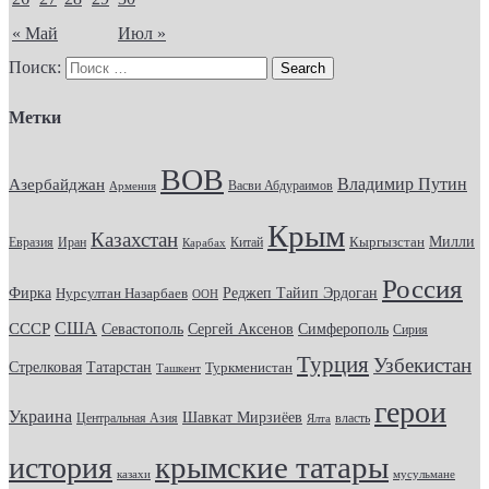
« Май
Июл »
Поиск:
Метки
ВОВ
Владимир Путин
Азербайджан
Васви Абдураимов
Армения
Крым
Казахстан
Кыргызстан
Милли
Евразия
Китай
Иран
Карабах
Россия
Фирка
Реджеп Тайип Эрдоган
Нурсултан Назарбаев
ООН
США
СССР
Севастополь
Сергей Аксенов
Симферополь
Сирия
Турция
Узбекистан
Стрелковая
Татарстан
Туркменистан
Ташкент
герои
Украина
Шавкат Мирзиёев
Центральная Азия
Ялта
власть
крымские татары
история
казахи
мусульмане