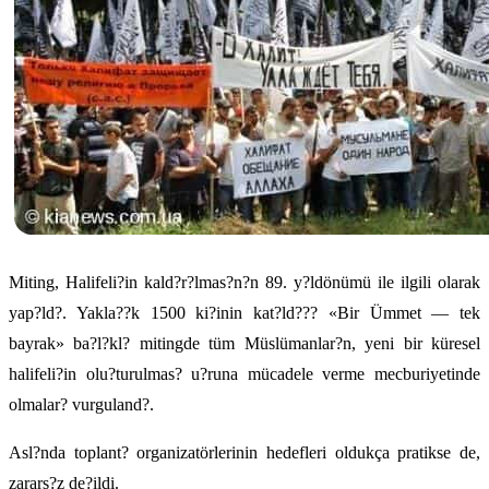
Miting, Halifeli?in kald?r?lmas?n?n 89. y?ldönümü ile ilgili olarak
yap?ld?. Yakla??k 1500 ki?inin kat?ld??? «Bir Ümmet — tek
bayrak» ba?l?kl? mitingde tüm Müslümanlar?n, yeni bir küresel
halifeli?in olu?turulmas? u?runa mücadele verme mecburiyetinde
olmalar? vurguland?.
Asl?nda toplant? organizatörlerinin hedefleri oldukça pratikse de,
zarars?z de?ildi.