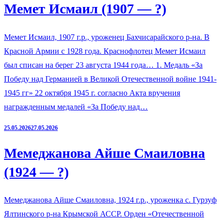
Мемет Исмаил (1907 — ?)
Мемет Исмаил, 1907 г.р., уроженец Бахчисарайского р-на. В
Красной Армии с 1928 года. Краснофлотец Мемет Исмаил
был списан на берег 23 августа 1944 года… 1. Медаль «За
Победу над Германией в Великой Отечественной войне 1941-
1945 гг» 22 октября 1945 г. согласно Акта вручения
награжденным медалей «За Победу над…
25.05.2026
27.05.2026
Мемеджанова Айше Смаиловна
(1924 — ?)
Мемеджанова Айше Смаиловна, 1924 г.р., уроженка с. Гурзуф
Ялтинского р-на Крымской АССР. Орден «Отечественной