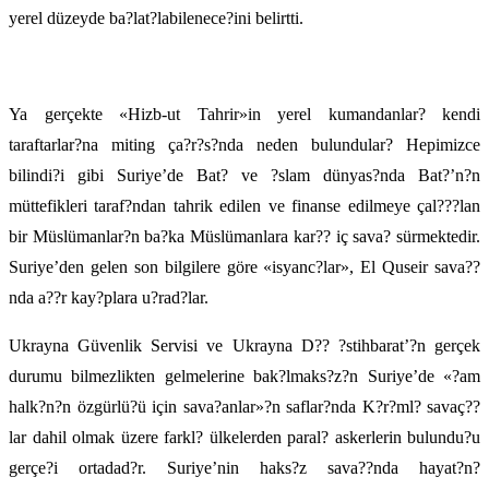
yerel düzeyde ba?lat?labilenece?ini belirtti.
Ya gerçekte «Hizb-ut Tahrir»in yerel kumandanlar? kendi
taraftarlar?na miting ça?r?s?nda neden bulundular? Hepimizce
bilindi?i gibi Suriye’de Bat? ve ?slam dünyas?nda Bat?’n?n
müttefikleri taraf?ndan tahrik edilen ve finanse edilmeye çal???lan
bir Müslümanlar?n ba?ka Müslümanlara kar?? iç sava? sürmektedir.
Suriye’den gelen son bilgilere göre «isyanc?lar», El Quseir sava??
nda a??r kay?plara u?rad?lar.
Ukrayna Güvenlik Servisi ve Ukrayna D?? ?stihbarat’?n gerçek
durumu bilmezlikten gelmelerine bak?lmaks?z?n Suriye’de «?am
halk?n?n özgürlü?ü için sava?anlar»?n saflar?nda K?r?ml? savaç??
lar dahil olmak üzere farkl? ülkelerden paral? askerlerin bulundu?u
gerçe?i ortadad?r. Suriye’nin haks?z sava??nda hayat?n?