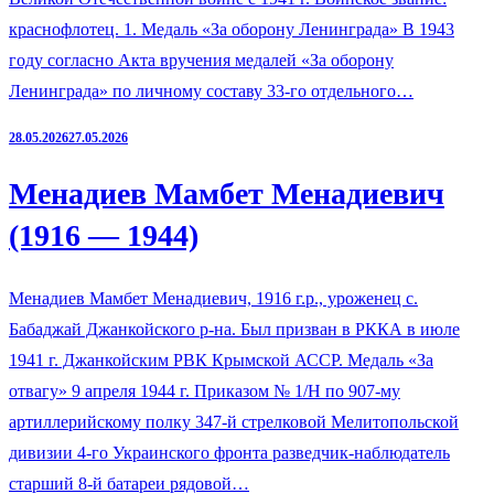
краснофлотец. 1. Медаль «За оборону Ленинграда» В 1943
году согласно Акта вручения медалей «За оборону
Ленинграда» по личному составу 33-го отдельного…
28.05.2026
27.05.2026
Менадиев Мамбет Менадиевич
(1916 — 1944)
Менадиев Мамбет Менадиевич, 1916 г.р., уроженец с.
Бабаджай Джанкойского р-на. Был призван в РККА в июле
1941 г. Джанкойским РВК Крымской АССР. Медаль «За
отвагу» 9 апреля 1944 г. Приказом № 1/Н по 907-му
артиллерийскому полку 347-й стрелковой Мелитопольской
дивизии 4-го Украинского фронта разведчик-наблюдатель
старший 8-й батареи рядовой…