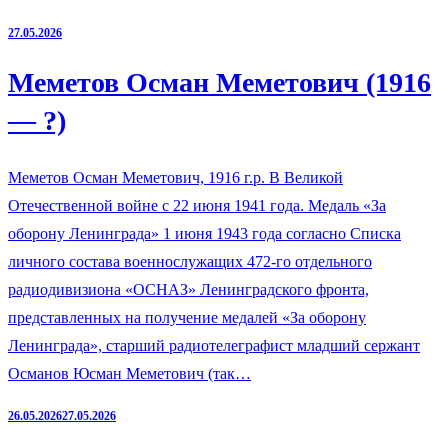
27.05.2026
Меметов Осман Меметович (1916
— ?)
Меметов Осман Меметович, 1916 г.р. В Великой
Отечественной войне с 22 июня 1941 года. Медаль «За
оборону Ленинграда» 1 июня 1943 года согласно Списка
личного состава военнослужащих 472-го отдельного
радиодивизиона «ОСНАЗ» Ленинградского фронта,
представленных на получение медалей «За оборону
Ленинграда», старший радиотелеграфист младший сержант
Османов Юсман Меметович (так…
26.05.2026
27.05.2026