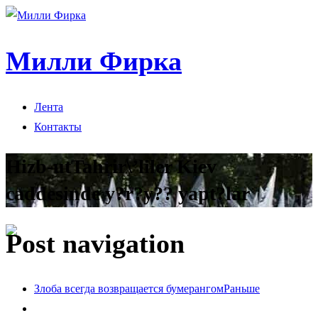
Милли Фирка
Лента
Контакты
Hizb-utTahrir\’liler Kiev
caddesinde y?r?y?? yapt?lar
Post navigation
Злоба всегда возвращается бумерангом
Раньше