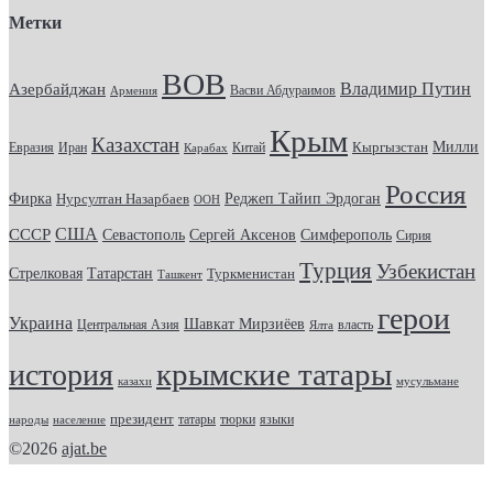
Метки
ВОВ
Владимир Путин
Азербайджан
Васви Абдураимов
Армения
Крым
Казахстан
Кыргызстан
Милли
Евразия
Китай
Иран
Карабах
Россия
Фирка
Реджеп Тайип Эрдоган
Нурсултан Назарбаев
ООН
США
СССР
Севастополь
Сергей Аксенов
Симферополь
Сирия
Турция
Узбекистан
Стрелковая
Татарстан
Туркменистан
Ташкент
герои
Украина
Шавкат Мирзиёев
Центральная Азия
Ялта
власть
крымские татары
история
казахи
мусульмане
президент
татары
тюрки
народы
население
языки
©2026
ajat.be