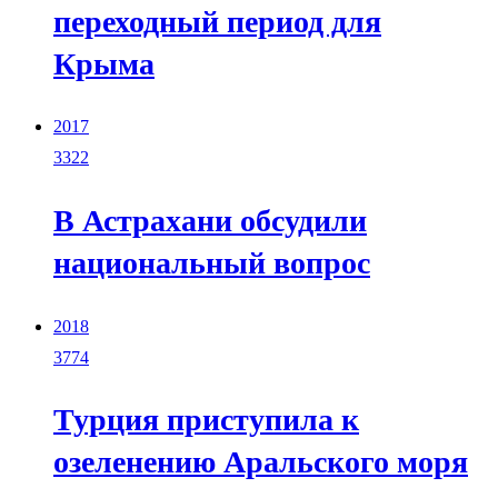
переходный период для
Крыма
2017
3322
В Астрахани обсудили
национальный вопрос
2018
3774
Турция приступила к
озеленению Аральского моря