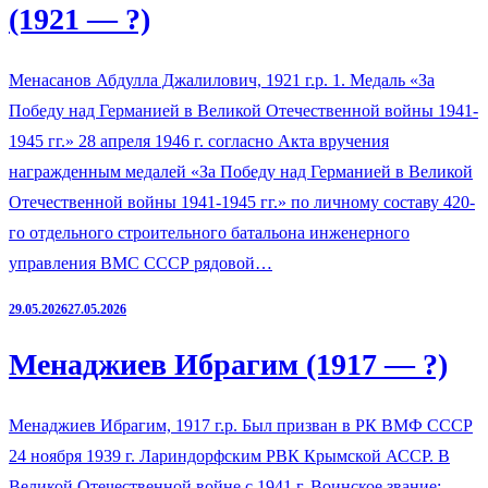
(1921 — ?)
Менасанов Абдулла Джалилович, 1921 г.р. 1. Медаль «За
Победу над Германией в Великой Отечественной войны 1941-
1945 гг.» 28 апреля 1946 г. согласно Акта вручения
награжденным медалей «За Победу над Германией в Великой
Отечественной войны 1941-1945 гг.» по личному составу 420-
го отдельного строительного батальона инженерного
управления ВМС СССР рядовой…
29.05.2026
27.05.2026
Менаджиев Ибрагим (1917 — ?)
Менаджиев Ибрагим, 1917 г.р. Был призван в РК ВМФ СССР
24 ноября 1939 г. Лариндорфским РВК Крымской АССР. В
Великой Отечественной войне с 1941 г. Воинское звание: