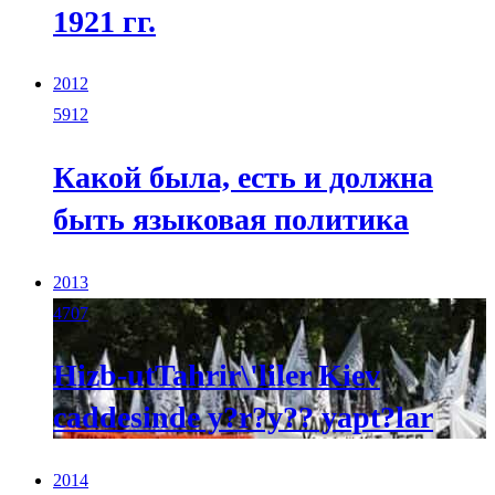
1921 гг.
2012
5912
Какой была, есть и должна
быть языковая политика
2013
4707
Hizb-utTahrir\'liler Kiev
caddesinde y?r?y?? yapt?lar
2014