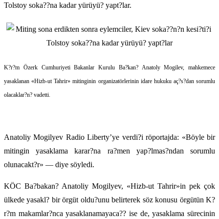
Tolstoy soka??na kadar yürüyü? yapt?lar.
K?r?m Özerk Cumhuriyeti Bakanlar Kurulu Ba?kan? Anatoly Mogilev, mahkemece
yasaklanan «Hizb-ut Tahrir» mitinginin organizatörlerinin idare hukuku aç?s?dan sorumlu
olacaklar?n? vadetti.
Anatoliy Mogilyev Radio Liberty’ye verdi?i röportajda: «Böyle bir
mitingin yasaklama karar?na ra?men yap?lmas?ndan sorumlu
olunacakt?r» — diye söyledi.
KÖC Ba?bakan? Anatoliy Mogilyev, «Hizb-ut Tahrir»in pek çok
ülkede yasakl? bir örgüt oldu?unu belirterek söz konusu örgütün K?
r?m makamlar?nca yasaklanamayaca?? ise de, yasaklama sürecinin