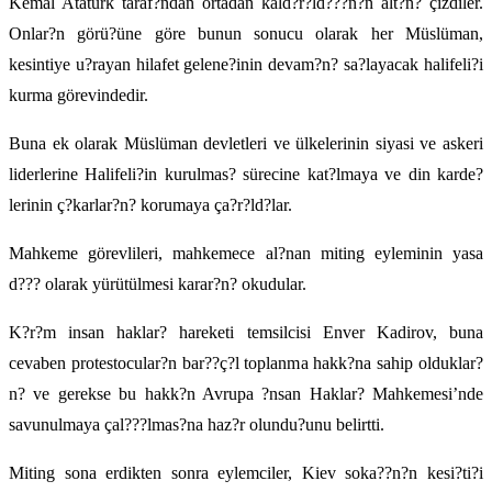
Kemal Atatürk taraf?ndan ortadan kald?r?ld???n?n alt?n? çizdiler.
Onlar?n görü?üne göre bunun sonucu olarak her Müslüman,
kesintiye u?rayan hilafet gelene?inin devam?n? sa?layacak halifeli?i
kurma görevindedir.
Buna ek olarak Müslüman devletleri ve ülkelerinin siyasi ve askeri
liderlerine Halifeli?in kurulmas? sürecine kat?lmaya ve din karde?
lerinin ç?karlar?n? korumaya ça?r?ld?lar.
Mahkeme görevlileri, mahkemece al?nan miting eyleminin yasa
d??? olarak yürütülmesi karar?n? okudular.
K?r?m insan haklar? hareketi temsilcisi Enver Kadirov, buna
cevaben protestocular?n bar??ç?l toplanma hakk?na sahip olduklar?
n? ve gerekse bu hakk?n Avrupa ?nsan Haklar? Mahkemesi’nde
savunulmaya çal???lmas?na haz?r olundu?unu belirtti.
Miting sona erdikten sonra eylemciler, Kiev soka??n?n kesi?ti?i