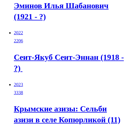
Эминов Илья Шабанович
(1921 - ?)
2022
2206
Сеит-Якуб Сеит-Эннан (1918 -
?)
2023
3338
Крымские азизы: Сельби
азизи в селе Копюрликой (11)