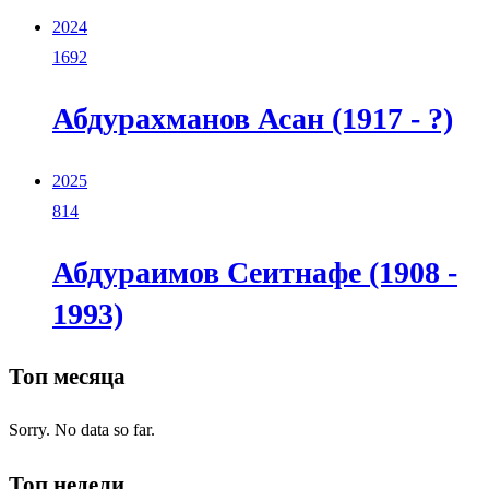
2024
1692
Абдурахманов Асан (1917 - ?)
2025
814
Абдураимов Сеитнафе (1908 -
1993)
Топ месяца
Sorry. No data so far.
Топ недели