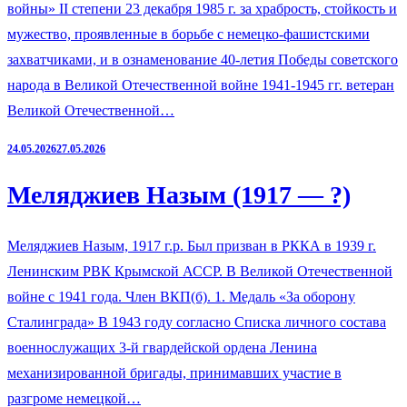
войны» II степени 23 декабря 1985 г. за храбрость, стойкость и
мужество, проявленные в борьбе с немецко-фашистскими
захватчиками, и в ознаменование 40-летия Победы советского
народа в Великой Отечественной войне 1941-1945 гг. ветеран
Великой Отечественной…
24.05.2026
27.05.2026
Меляджиев Назым (1917 — ?)
Меляджиев Назым, 1917 г.р. Был призван в РККА в 1939 г.
Ленинским РВК Крымской АССР. В Великой Отечественной
войне с 1941 года. Член ВКП(б). 1. Медаль «За оборону
Сталинграда» В 1943 году согласно Списка личного состава
военнослужащих 3-й гвардейской ордена Ленина
механизированной бригады, принимавших участие в
разгроме немецкой…