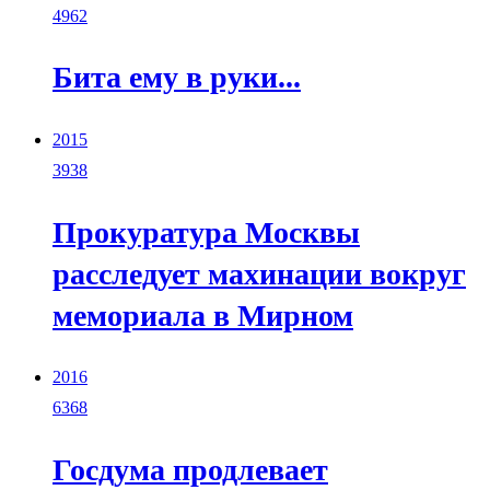
4962
Бита ему в руки...
2015
3938
Прокуратура Москвы
расследует махинации вокруг
мемориала в Мирном
2016
6368
Госдума продлевает