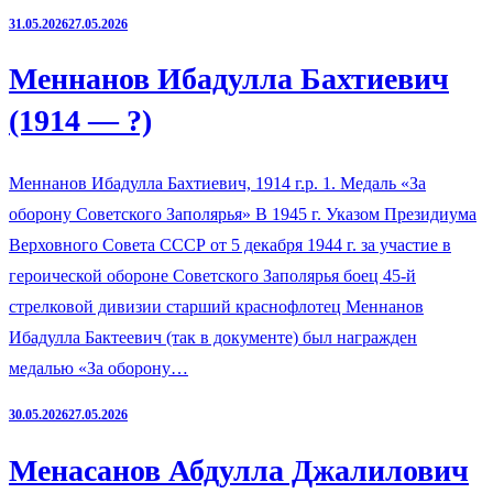
31.05.2026
27.05.2026
Меннанов Ибадулла Бахтиевич
(1914 — ?)
Меннанов Ибадулла Бахтиевич, 1914 г.р. 1. Медаль «За
оборону Советского Заполярья» В 1945 г. Указом Президиума
Верховного Совета СССР от 5 декабря 1944 г. за участие в
героической обороне Советского Заполярья боец 45-й
стрелковой дивизии старший краснофлотец Меннанов
Ибадулла Бактеевич (так в документе) был награжден
медалью «За оборону…
30.05.2026
27.05.2026
Менасанов Абдулла Джалилович