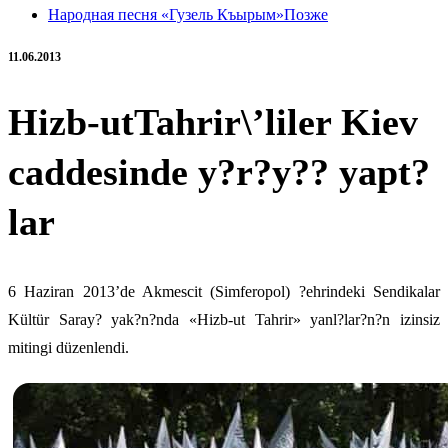
Народная песня «Гузель Къырым»
Позже
11.06.2013
Hizb-utTahrir\’liler Kiev
caddesinde y?r?y?? yapt?
lar
6 Haziran 2013’de Akmescit (Simferopol) ?ehrindeki Sendikalar
Kültür Saray? yak?n?nda «Hizb-ut Tahrir» yanl?lar?n?n izinsiz
mitingi düzenlendi
.