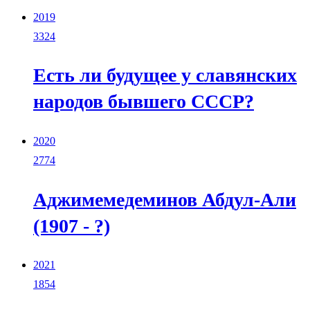
2019
3324
Есть ли будущее у славянских
народов бывшего СССР?
2020
2774
Аджимемедеминов Абдул-Али
(1907 - ?)
2021
1854