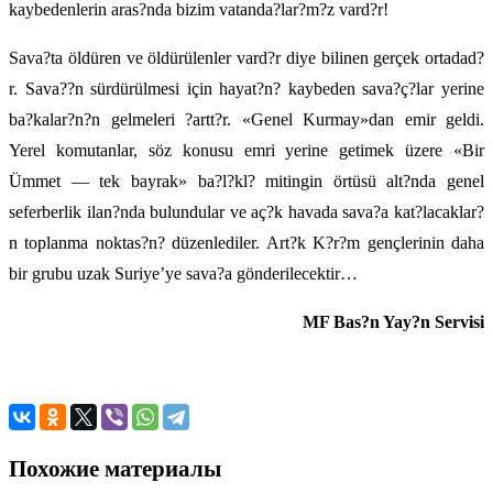
kaybedenlerin aras?nda bizim vatanda?lar?m?z vard?r!
Sava?ta öldüren ve öldürülenler vard?r diye bilinen gerçek ortadad?
r. Sava??n sürdürülmesi için hayat?n? kaybeden sava?ç?lar yerine
ba?kalar?n?n gelmeleri ?artt?r. «Genel Kurmay»dan emir geldi.
Yerel komutanlar, söz konusu emri yerine getimek üzere «Bir
Ümmet — tek bayrak» ba?l?kl? mitingin örtüsü alt?nda genel
seferberlik ilan?nda bulundular ve aç?k havada sava?a kat?lacaklar?
n toplanma noktas?n? düzenlediler. Art?k K?r?m gençlerinin daha
bir grubu uzak Suriye’ye sava?a gönderilecektir…
MF Bas?n Yay?n Servisi
Похожие материалы