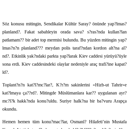
Söz konusu mitingin, Sendikalar Kültür Saray? önünde yap?lmas?
planland?. Fakat sabahleyin orada sava? s?ras?nda kullan?lan
patlamam?? bir adet top mermisi bulundu. Bu yüzden mitingin yap?
lmas?n?n planland??? meydan polis taraf?ndan kordon alt?na al?
nd?. Etkinlik yak?ndaki parkta yap?larak Kiev caddesi yürüyü?üyle
sona erdi. Kiev caddesindeki olaylar nedeniyle araç trafi?ine kapat?
ld?.
Toplant?n?n kat?l?mc?lar?, K?r?m sakinlerini «Hizb-ut Tahrir»e
kat?lmaya ça??rd?. Mitingde Müslümanlara kar?? uygulanan ayr?
mc?l?k hakk?nda konu?uldu. Suriye halk?na bir ba?vuru Arapça
okundu.
Hemen hemen tüm konu?mac?lar, Osmanl? Hilafeti’nin Mustafa