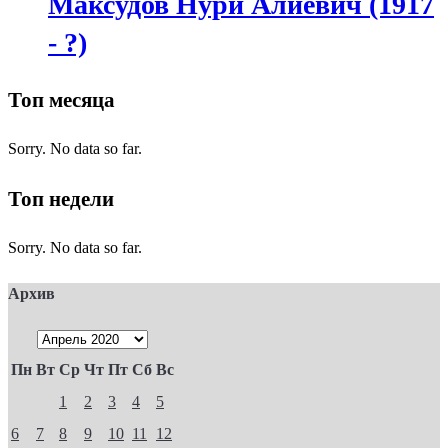
Максудов Нури Алиевич (1917
- ?)
Топ месяца
Sorry. No data so far.
Топ недели
Sorry. No data so far.
Архив
Пн
Вт
Ср
Чт
Пт
Сб
Вс
1
2
3
4
5
6
7
8
9
10
11
12