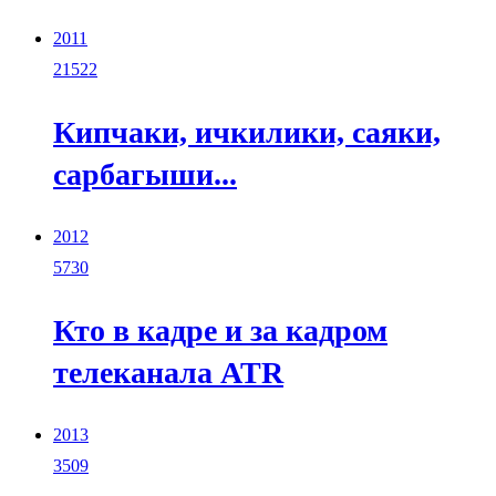
2011
21522
Кипчаки, ичкилики, саяки,
сарбагыши...
2012
5730
Кто в кадре и за кадром
телеканала ATR
2013
3509