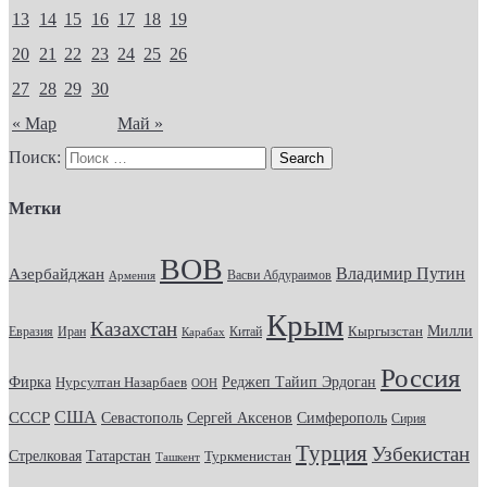
13
14
15
16
17
18
19
20
21
22
23
24
25
26
27
28
29
30
« Мар
Май »
Поиск:
Метки
ВОВ
Владимир Путин
Азербайджан
Васви Абдураимов
Армения
Крым
Казахстан
Кыргызстан
Милли
Евразия
Китай
Иран
Карабах
Россия
Фирка
Реджеп Тайип Эрдоган
Нурсултан Назарбаев
ООН
США
СССР
Севастополь
Сергей Аксенов
Симферополь
Сирия
Турция
Узбекистан
Стрелковая
Татарстан
Туркменистан
Ташкент