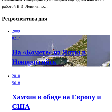
работой В.И. Ленина по…
Ретроспектива дня
2009
8217
На «Комете» из Ялты в
Новороссийск
2010
5618
Хамзин в обиде на Европу и
США