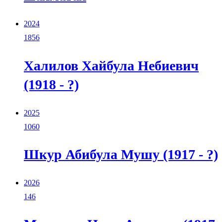
2024
1856
Халилов Хайбула Небиевич
(1918 - ?)
2025
1060
Шкур Абибула Мушу (1917 - ?)
2026
146