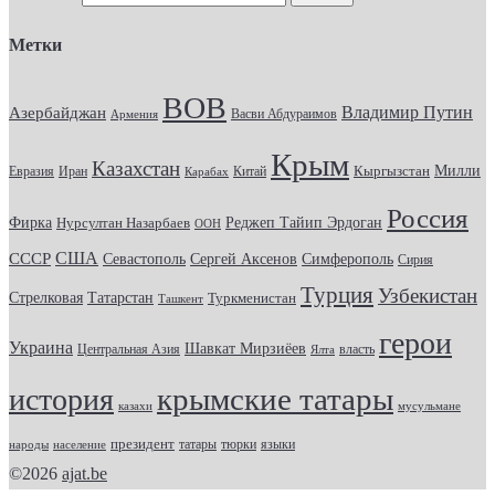
Метки
ВОВ
Владимир Путин
Азербайджан
Васви Абдураимов
Армения
Крым
Казахстан
Кыргызстан
Милли
Евразия
Китай
Иран
Карабах
Россия
Фирка
Реджеп Тайип Эрдоган
Нурсултан Назарбаев
ООН
США
СССР
Севастополь
Сергей Аксенов
Симферополь
Сирия
Турция
Узбекистан
Стрелковая
Татарстан
Туркменистан
Ташкент
герои
Украина
Шавкат Мирзиёев
Центральная Азия
Ялта
власть
крымские татары
история
казахи
мусульмане
президент
татары
тюрки
народы
население
языки
©2026
ajat.be