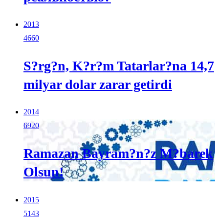
2013
4660
S?rg?n, K?r?m Tatarlar?na 14,7
milyar dolar zarar getirdi
2014
6920
Ramazan Bayram?n?z M?barek
Olsun!
2015
5143