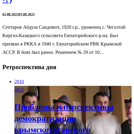
02.08.2022
03.08.2022
Cептаров Абдула Саидович, 1920 г.р., уроженец с. Чеголтай
Киргиз-Казацкого сельсовета Евпаторийского р-на. Был
призван в РККА в 1940 г. Евпаторийским РВК Крымской
АССР. В боях был ранен. Решением № 29 от 10…
Ретроспектива дня
2010
4832
Проблемы и перспективы
демократизации
крымскотатарского