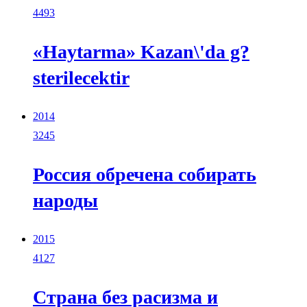
4493
«Haytarma» Kazan\'da g?
sterilecektir
2014
3245
Россия обречена собирать
народы
2015
4127
Страна без расизма и