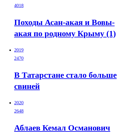
4018
Походы Асан-акая и Вовы-
акая по родному Крыму (1)
2019
2470
В Татарстане стало больше
свиней
2020
2648
Аблаев Кемал Османович