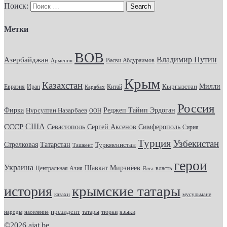
Поиск:
Метки
ВОВ
Владимир Путин
Азербайджан
Васви Абдураимов
Армения
Крым
Казахстан
Кыргызстан
Милли
Евразия
Китай
Иран
Карабах
Россия
Фирка
Реджеп Тайип Эрдоган
Нурсултан Назарбаев
ООН
США
СССР
Севастополь
Сергей Аксенов
Симферополь
Сирия
Турция
Узбекистан
Стрелковая
Татарстан
Туркменистан
Ташкент
герои
Украина
Шавкат Мирзиёев
Центральная Азия
Ялта
власть
крымские татары
история
казахи
мусульмане
президент
татары
тюрки
народы
население
языки
©2026
ajat.be