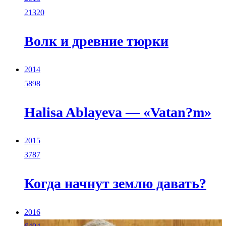
21320
Волк и древние тюрки
2014
5898
Halisa Ablayeva — «Vatan?m»
2015
3787
Когда начнут землю давать?
2016