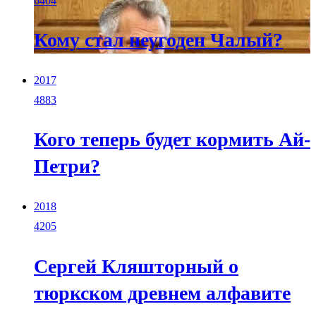
6404
Кому стал неугоден Чалый?
2017
4883
Кого теперь будет кормить Ай-
Петри?
2018
4205
Сергей Кляшторный о
тюркском древнем алфавите