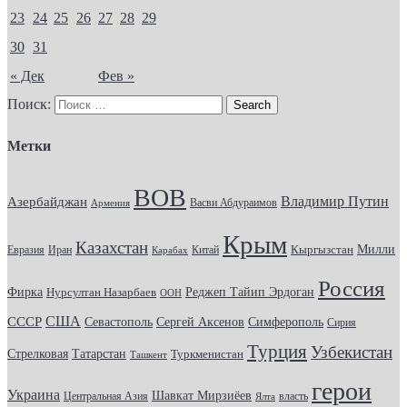
23
24
25
26
27
28
29
30
31
« Дек
Фев »
Поиск:
Метки
ВОВ
Владимир Путин
Азербайджан
Васви Абдураимов
Армения
Крым
Казахстан
Кыргызстан
Милли
Евразия
Китай
Иран
Карабах
Россия
Фирка
Реджеп Тайип Эрдоган
Нурсултан Назарбаев
ООН
США
СССР
Севастополь
Сергей Аксенов
Симферополь
Сирия
Турция
Узбекистан
Стрелковая
Татарстан
Туркменистан
Ташкент
герои
Украина
Шавкат Мирзиёев
Центральная Азия
Ялта
власть