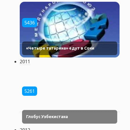
5436
«Четыре татарина» едут в Сочи
2011
5261
Глобус Узбекистана