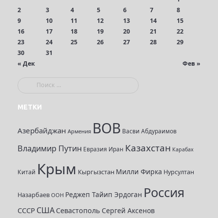
2
3
4
5
6
7
8
9
10
11
12
13
14
15
16
17
18
19
20
21
22
23
24
25
26
27
28
29
30
31
« Дек
Фев »
П
о
и
МЕТКИ
с
ВОВ
к
Азербайджан
Васви Абдураимов
Армения
:
Казахстан
Владимир Путин
Евразия
Иран
Карабах
Крым
Милли Фирка
Кыргызстан
Нурсултан
Китай
Россия
Реджеп Тайип Эрдоган
Назарбаев
ООН
США
СССР
Севастополь
Сергей Аксенов