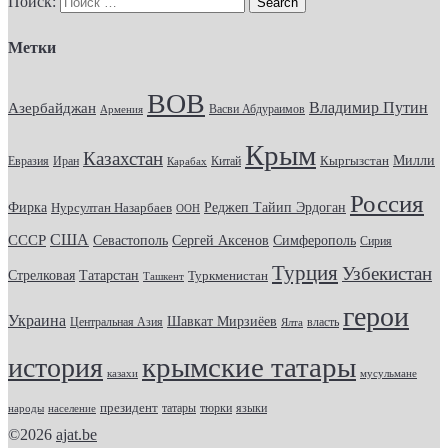
Поиск:
Метки
ВОВ
Владимир Путин
Азербайджан
Васви Абдураимов
Армения
Крым
Казахстан
Кыргызстан
Милли
Евразия
Китай
Иран
Карабах
Россия
Фирка
Реджеп Тайип Эрдоган
Нурсултан Назарбаев
ООН
США
СССР
Севастополь
Сергей Аксенов
Симферополь
Сирия
Турция
Узбекистан
Стрелковая
Татарстан
Туркменистан
Ташкент
герои
Украина
Шавкат Мирзиёев
Центральная Азия
Ялта
власть
крымские татары
история
казахи
мусульмане
президент
татары
тюрки
народы
население
языки
©2026
ajat.be