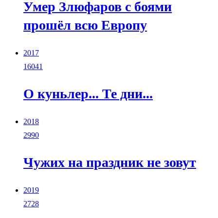
Умер Злюфаров с боями
прошёл всю Европу
2017
16041
О куньлер... Те дни...
2018
2990
Чужих на праздник не зовут
2019
2728