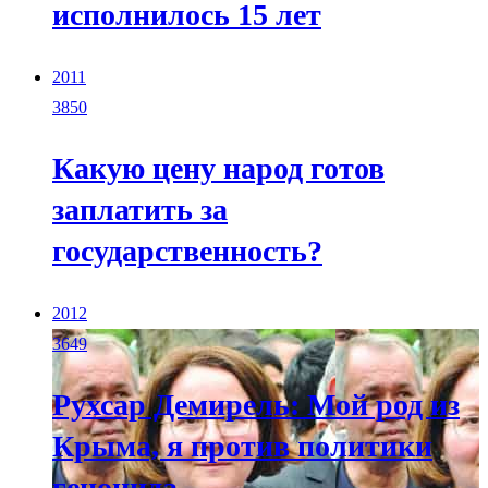
исполнилось 15 лет
2011
3850
Какую цену народ готов
заплатить за
государственность?
2012
3649
Рухсар Демирель: Мой род из
Крыма, я против политики
геноцида