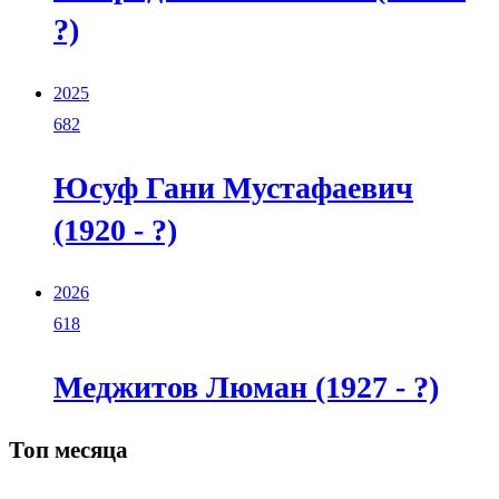
?)
2025
682
Юсуф Гани Мустафаевич
(1920 - ?)
2026
618
Меджитов Люман (1927 - ?)
Топ месяца