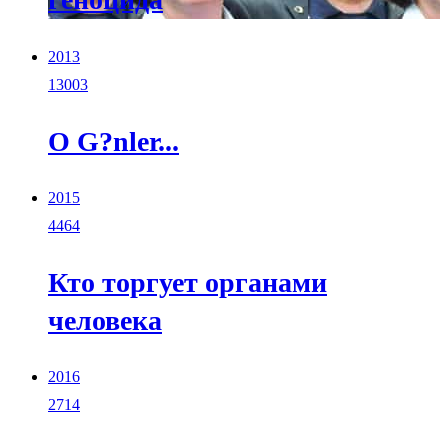
2013
13003
O G?nler...
2015
4464
Кто торгует органами
человека
2016
2714