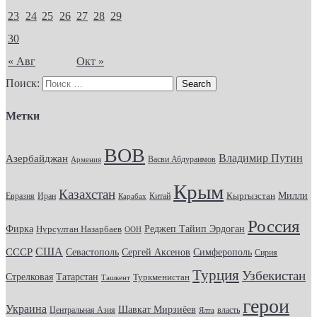
23
24
25
26
27
28
29
30
« Авг
Окт »
Поиск:
Метки
ВОВ
Владимир Путин
Азербайджан
Васви Абдураимов
Армения
Крым
Казахстан
Кыргызстан
Милли
Евразия
Китай
Иран
Карабах
Россия
Фирка
Реджеп Тайип Эрдоган
Нурсултан Назарбаев
ООН
США
СССР
Севастополь
Сергей Аксенов
Симферополь
Сирия
Турция
Узбекистан
Стрелковая
Татарстан
Туркменистан
Ташкент
герои
Украина
Шавкат Мирзиёев
Центральная Азия
Ялта
власть