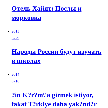
Отель Хайят: Послы и
морковка
2013
3229
Народы России будут изучать
в школах
2014
8716
?in K?r?m\'a girmek istiyor,
fakat T?rkiye daha yak?nd?r