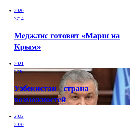
2020
3714
Меджлис готовит «Марш на
Крым»
2021
2730
Узбекистан - страна
возможностей
2022
2970