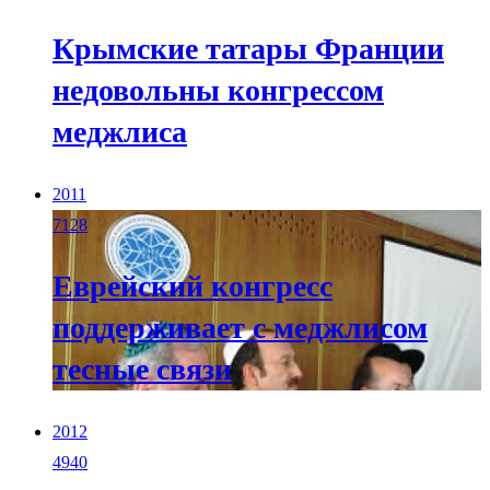
Крымские татары Франции
недовольны конгрессом
меджлиса
2011
7128
Еврейский конгресс
поддерживает с меджлисом
тесные связи
2012
4940