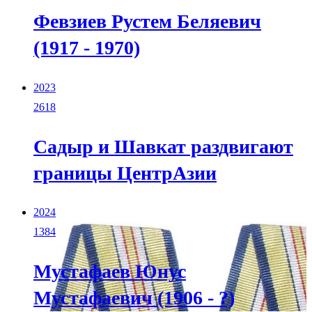
Февзиев Рустем Беляевич
(1917 - 1970)
2023
2618
Садыр и Шавкат раздвигают
границы ЦентрАзии
2024
1384
Мустафаев Юнус
Мустафаевич (1906 - ?)