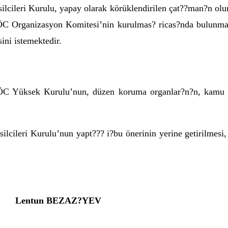
leri Kurulu, yapay olarak körüklendirilen çat??man?n olums
C Organizasyon Komitesi’nin kurulmas? ricas?nda bulunmakl
ni istemektedir.
 Yüksek Kurulu’nun, düzen koruma organlar?n?n, kamu ve s
ileri Kurulu’nun yapt??? i?bu önerinin yerine getirilmesi, 
Lentun BEZAZ?YEV