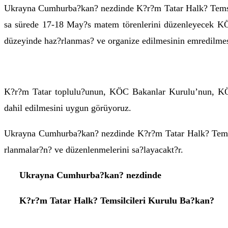
Ukrayna Cumhurba?kan? nezdinde K?r?m Tatar Halk? Temsilci
sa sürede 17-18 May?s matem törenlerini düzenleyecek KÖ
düzeyinde haz?rlanmas? ve organize edilmesinin emredilmesi
K?r?m Tatar toplulu?unun, KÖC Bakanlar Kurulu’nun, KÖC
dahil edilmesini uygun görüyoruz.
Ukrayna Cumhurba?kan? nezdinde K?r?m Tatar Halk? Temsilc
rlanmalar?n? ve düzenlenmelerini sa?layacakt?r.
Ukrayna Cumhurba?kan? nezdinde
K?r?m Tatar Halk? Temsilcileri Kurulu Ba?kan?