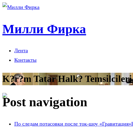
Милли Фирка
Лента
Контакты
K?r?m Tatar Halk? Temsilcileri
Post navigation
По следам потасовки после ток-шоу «Гравитация»