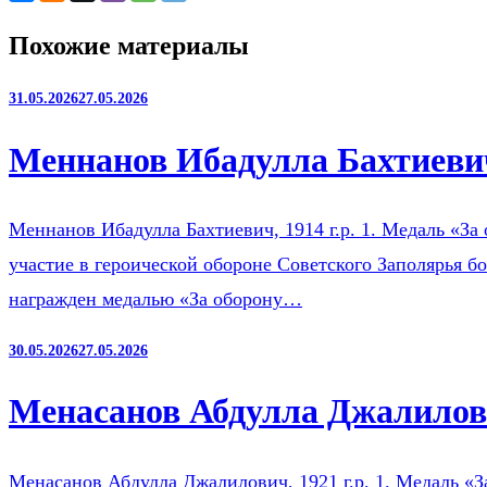
Похожие материалы
31.05.2026
27.05.2026
Меннанов Ибадулла Бахтиевич
Меннанов Ибадулла Бахтиевич, 1914 г.р. 1. Медаль «За 
участие в героической обороне Советского Заполярья б
награжден медалью «За оборону…
30.05.2026
27.05.2026
Менасанов Абдулла Джалилови
Менасанов Абдулла Джалилович, 1921 г.р. 1. Медаль «З