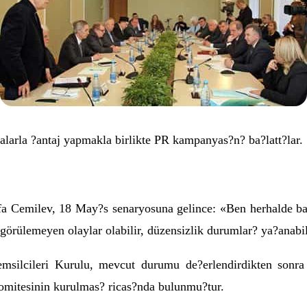
arla ?antaj yapmakla birlikte PR kampanyas?n? ba?latt?lar.
fa Cemilev, 18 May?s senaryosuna gelince: «Ben herhalde 
örülemeyen olaylar olabilir, düzensizlik durumlar? ya?anabili
silcileri Kurulu, mevcut durumu de?erlendirdikten so
omitesinin kurulmas? ricas?nda bulunmu?tur.