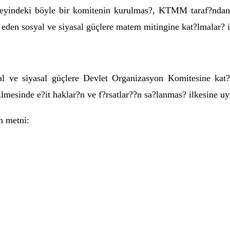
zeyindeki böyle bir komitenin kurulmas?, KTMM taraf?ndan
den sosyal ve siyasal güçlere matem mitingine kat?lmalar? iç
yal ve siyasal güçlere Devlet Organizasyon Komitesine ka
ilmesinde e?it haklar?n ve f?rsatlar??n sa?lanmas? ilkesine uy
m metni: