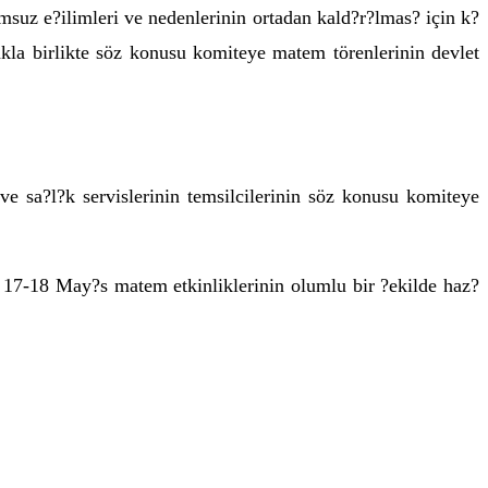
uz e?ilimleri ve nedenlerinin ortadan kald?r?lmas? için k?
a birlikte söz konusu komiteye matem törenlerinin devlet
a?l?k servislerinin temsilcilerinin söz konusu komiteye
17-18 May?s matem etkinliklerinin olumlu bir ?ekilde haz?