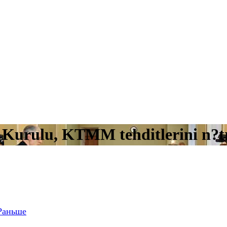
 Kurulu, KTMM tehditlerini n?tr
Раньше