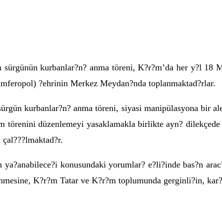
sürgünün kurbanlar?n? anma töreni, K?r?m’da her y?l 18 May?
imferopol) ?ehrinin Merkez Meydan?nda toplanmaktad?rlar.
ürgün kurbanlar?n? anma töreni, siyasi manipülasyona bir alet 
renini düzenlemeyi yasaklamakla birlikte ayn? dilekçede bu
 çal???lmaktad?r.
n ya?anabilece?i konusundaki yorumlar? e?li?inde bas?n arac
mesine, K?r?m Tatar ve K?r?m toplumunda gerginli?in, kar?