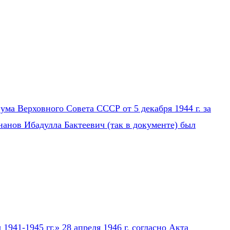
ума Верховного Совета СССР от 5 декабря 1944 г. за
нанов Ибадулла Бактеевич (так в документе) был
941-1945 гг.» 28 апреля 1946 г. согласно Акта