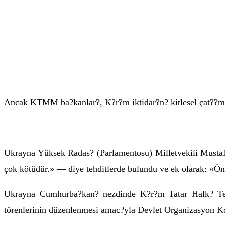
Ancak KTMM ba?kanlar?, K?r?m iktidar?n? kitlesel çat??mal
Ukrayna Yüksek Radas? (Parlamentosu) Milletvekili Musta
çok kötüdür.» — diye tehditlerde bulundu ve ek olarak: «Öng
Ukrayna Cumhurba?kan? nezdinde K?r?m Tatar Halk? Tem
törenlerinin düzenlenmesi amac?yla Devlet Organizasyon K