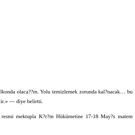
balkonda olaca??m. Yolu temizlemek zorunda kal?nacak… bu
r.» — diye belirtti.
nra resmi mektupla K?r?m Hükümetine 17-18 May?s matem