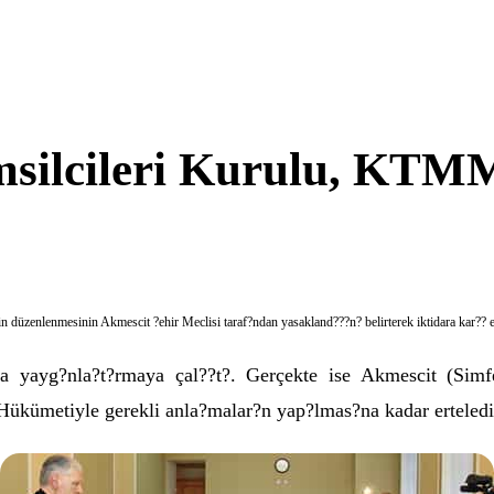
ilcileri Kurulu, KTMM t
enlenmesinin Akmescit ?ehir Meclisi taraf?ndan yasakland???n? belirterek iktidara kar?? e
yayg?nla?t?rmaya çal??t?. Gerçekte ise Akmescit (Simfe
ükümetiyle gerekli anla?malar?n yap?lmas?na kadar erteledi