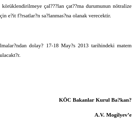
 körüklendirilmeye çal???lan çat??ma durumunun nötralize
in e?it f?rsatlar?n sa?lanmas?na olanak verecektir.
t?lmalar?ndan dolay? 17-18 May?s 2013 tarihindeki matem
ulacakt?r.
KÖC Bakanlar Kurul Ba?kan?
A.V. Mogilyev’e