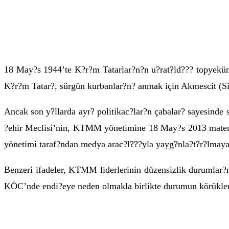
18 May?s 1944’te K?r?m Tatarlar?n?n u?rat?ld??? topyekün 
K?r?m Tatar?, sürgün kurbanlar?n? anmak için Akmescit (S
Ancak son y?llarda ayr? politikac?lar?n çabalar? sayesinde s
?ehir Meclisi’nin, KTMM yönetimine 18 May?s 2013 matem tö
yönetimi taraf?ndan medya arac?l???yla yayg?nla?t?r?lmaya
Benzeri ifadeler, KTMM liderlerinin düzensizlik durumlar?
KÖC’nde endi?eye neden olmakla birlikte durumun körüklen