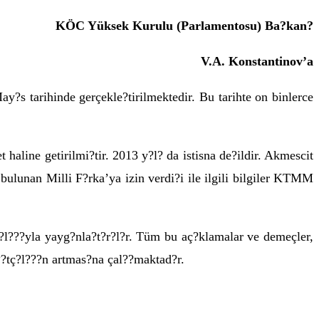
KÖC Yüksek Kurulu (Parlamentosu) Ba?kan?
V.A. Konstantinov’a
s tarihinde gerçekle?tirilmektedir. Bu tarihte on binlerce
haline getirilmi?tir. 2013 y?l? da istisna de?ildir. Akmescit
lunan Milli F?rka’ya izin verdi?i ile ilgili bilgiler KTMM
?l???yla yayg?nla?t?r?l?r. Tüm bu aç?klamalar ve demeçler,
?tç?l???n artmas?na çal??maktad?r.