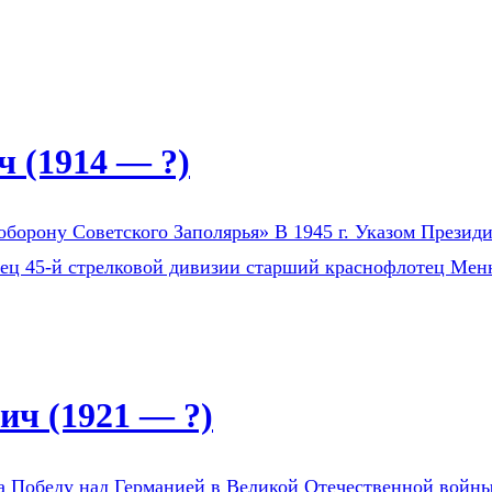
 (1914 — ?)
оборону Советского Заполярья» В 1945 г. Указом Президи
оец 45-й стрелковой дивизии старший краснофлотец Мен
ч (1921 — ?)
а Победу над Германией в Великой Отечественной войны 1