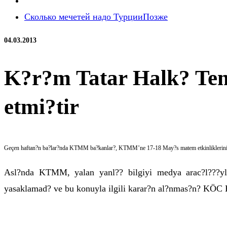
Сколько мечетей надо Турции
Позже
04.03.2013
K?r?m Tatar Halk? Tems
etmi?tir
Geçen haftan?n ba?lar?nda KTMM ba?kanlar?, KTMM’ne 17-18 May?s matem etkinliklerinin düz
Asl?nda KTMM, yalan yanl?? bilgiyi medya arac?l???yla 
yasaklamad? ve bu konuyla ilgili karar?n al?nmas?n? KÖC H