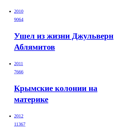
2010
9064
Ушел из жизни Джульверн
Аблямитов
2011
7666
Крымские колонии на
материке
2012
11367