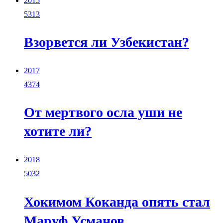
2015
5313
Взорвется ли Узбекистан?
2017
4374
От мертвого осла уши не
хотите ли?
2018
5032
Хокимом Коканда опять стал
Маруф Усманов