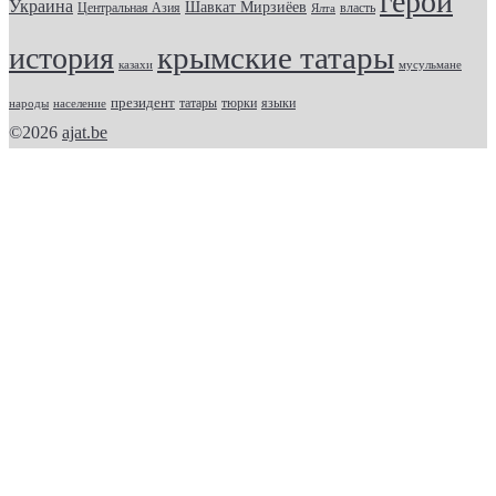
герои
Украина
Шавкат Мирзиёев
Центральная Азия
Ялта
власть
крымские татары
история
казахи
мусульмане
президент
татары
тюрки
народы
население
языки
©2026
ajat.be