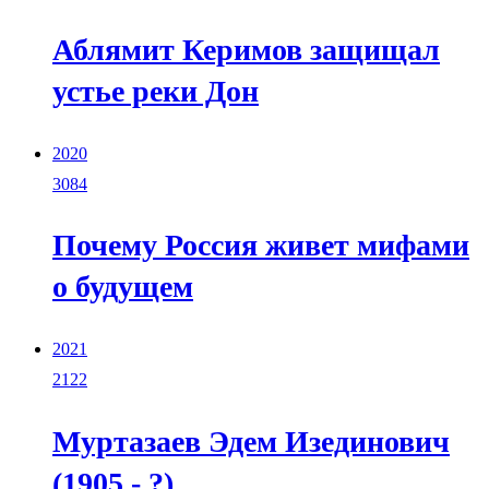
Аблямит Керимов защищал
устье реки Дон
2020
3084
Почему Россия живет мифами
о будущем
2021
2122
Муртазаев Эдем Изединович
(1905 - ?)