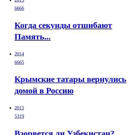
6666
Когда секунды отшибают
Память...
2014
6665
Крымские татары вернулись
домой в Россию
2015
5319
Взорвется ли Узбекистан?