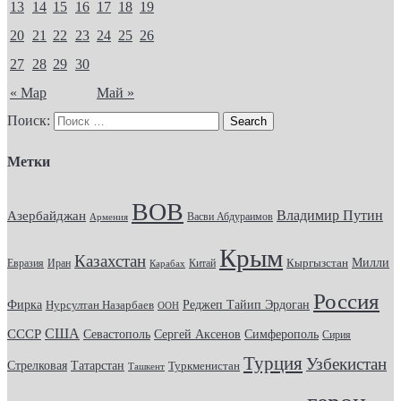
13
14
15
16
17
18
19
20
21
22
23
24
25
26
27
28
29
30
« Мар
Май »
Поиск:
Метки
ВОВ
Владимир Путин
Азербайджан
Васви Абдураимов
Армения
Крым
Казахстан
Кыргызстан
Милли
Евразия
Китай
Иран
Карабах
Россия
Фирка
Реджеп Тайип Эрдоган
Нурсултан Назарбаев
ООН
США
СССР
Севастополь
Сергей Аксенов
Симферополь
Сирия
Турция
Узбекистан
Стрелковая
Татарстан
Туркменистан
Ташкент