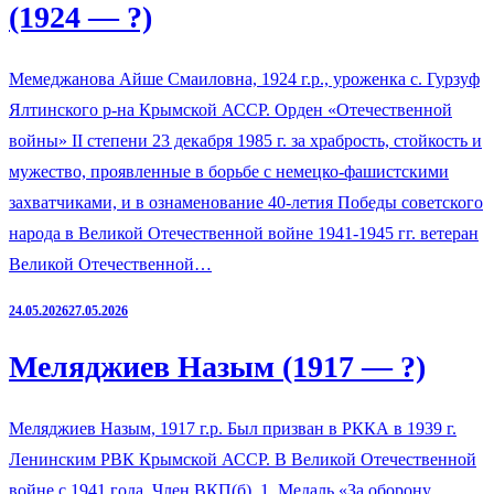
(1924 — ?)
Мемеджанова Айше Смаиловна, 1924 г.р., уроженка с. Гурзуф
Ялтинского р-на Крымской АССР. Орден «Отечественной
войны» II степени 23 декабря 1985 г. за храбрость, стойкость и
мужество, проявленные в борьбе с немецко-фашистскими
захватчиками, и в ознаменование 40-летия Победы советского
народа в Великой Отечественной войне 1941-1945 гг. ветеран
Великой Отечественной…
24.05.2026
27.05.2026
Меляджиев Назым (1917 — ?)
Меляджиев Назым, 1917 г.р. Был призван в РККА в 1939 г.
Ленинским РВК Крымской АССР. В Великой Отечественной
войне с 1941 года. Член ВКП(б). 1. Медаль «За оборону