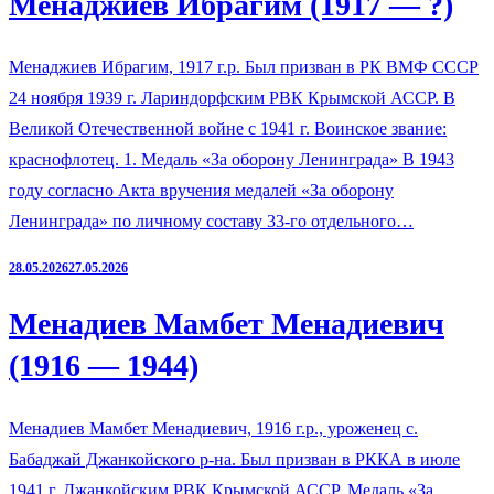
Менаджиев Ибрагим (1917 — ?)
Менаджиев Ибрагим, 1917 г.р. Был призван в РК ВМФ СССР
24 ноября 1939 г. Лариндорфским РВК Крымской АССР. В
Великой Отечественной войне с 1941 г. Воинское звание:
краснофлотец. 1. Медаль «За оборону Ленинграда» В 1943
году согласно Акта вручения медалей «За оборону
Ленинграда» по личному составу 33-го отдельного…
28.05.2026
27.05.2026
Менадиев Мамбет Менадиевич
(1916 — 1944)
Менадиев Мамбет Менадиевич, 1916 г.р., уроженец с.
Бабаджай Джанкойского р-на. Был призван в РККА в июле
1941 г. Джанкойским РВК Крымской АССР. Медаль «За