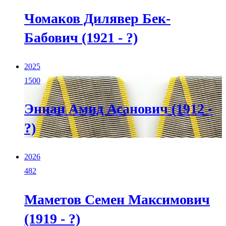
Чомаков Дилявер Бек-
Бабович (1921 - ?)
2025
1500
Эннан Амид Асанович (1912 -
?)
2026
482
Маметов Семен Максимович
(1919 - ?)