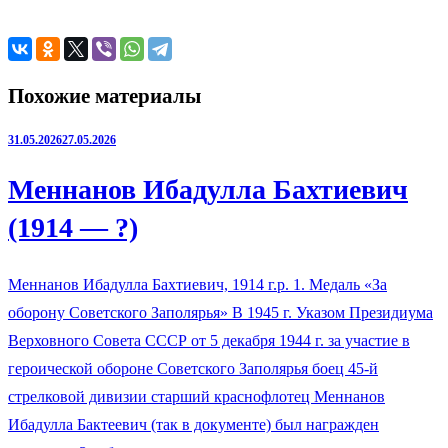
Похожие материалы
31.05.2026
27.05.2026
Меннанов Ибадулла Бахтиевич
(1914 — ?)
Меннанов Ибадулла Бахтиевич, 1914 г.р. 1. Медаль «За
оборону Советского Заполярья» В 1945 г. Указом Президиума
Верховного Совета СССР от 5 декабря 1944 г. за участие в
героической обороне Советского Заполярья боец 45-й
стрелковой дивизии старший краснофлотец Меннанов
Ибадулла Бактеевич (так в документе) был награжден