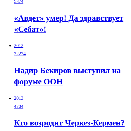
5874
«Авдет» умер! Да здравствует
«Себат»!
2012
22224
Надир Бекиров выступил на
форуме ООН
2013
4704
Кто возродит Черкез-Кермен?