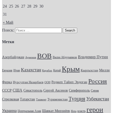
24
25
26
27
28
29
30
31
« Май
Поиск:
Метки
ВОВ
Владимир Путин
Азербайджан
Васви Абдураимов
Армения
Крым
Казахстан
Кыргызстан
Милли
Евразия
Китай
Иран
Карабах
Россия
Фирка
Реджеп Тайип Эрдоган
Нурсултан Назарбаев
ООН
США
СССР
Севастополь
Сергей Аксенов
Симферополь
Сирия
Турция
Узбекистан
Стрелковая
Татарстан
Туркменистан
Ташкент
герои
Украина
Шавкат Мирзиёев
Центральная Азия
Ялта
власть