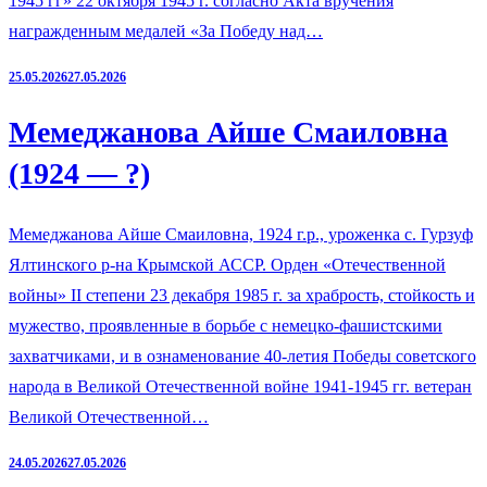
1945 гг» 22 октября 1945 г. согласно Акта вручения
награжденным медалей «За Победу над…
25.05.2026
27.05.2026
Мемеджанова Айше Смаиловна
(1924 — ?)
Мемеджанова Айше Смаиловна, 1924 г.р., уроженка с. Гурзуф
Ялтинского р-на Крымской АССР. Орден «Отечественной
войны» II степени 23 декабря 1985 г. за храбрость, стойкость и
мужество, проявленные в борьбе с немецко-фашистскими
захватчиками, и в ознаменование 40-летия Победы советского
народа в Великой Отечественной войне 1941-1945 гг. ветеран
Великой Отечественной…
24.05.2026
27.05.2026