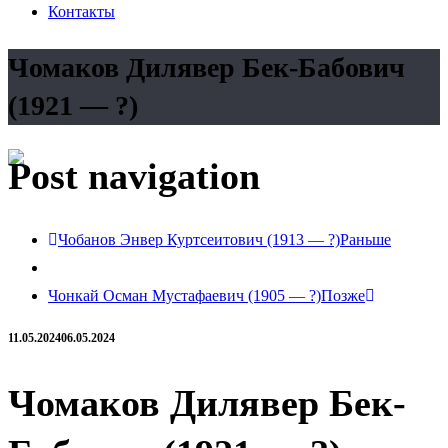
Контакты
Чомаков Дилявер Бек-Бабович
(1921 — ?)
Post navigation
Чобанов Энвер Куртсеитович (1913 — ?)
Раньше
Чонкай Осман Мустафаевич (1905 — ?)
Позже
11.05.2024
06.05.2024
Чомаков Дилявер Бек-