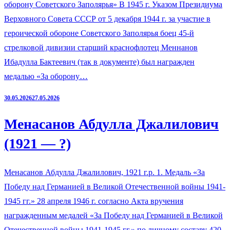
оборону Советского Заполярья» В 1945 г. Указом Президиума
Верховного Совета СССР от 5 декабря 1944 г. за участие в
героической обороне Советского Заполярья боец 45-й
стрелковой дивизии старший краснофлотец Меннанов
Ибадулла Бактеевич (так в документе) был награжден
медалью «За оборону…
30.05.2026
27.05.2026
Менасанов Абдулла Джалилович
(1921 — ?)
Менасанов Абдулла Джалилович, 1921 г.р. 1. Медаль «За
Победу над Германией в Великой Отечественной войны 1941-
1945 гг.» 28 апреля 1946 г. согласно Акта вручения
награжденным медалей «За Победу над Германией в Великой
Отечественной войны 1941-1945 гг.» по личному составу 420-