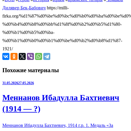
Дилявер Бек-Бабович
https://milli-
firka.org/%d1%87%d0%be%d0%bc%d0%b0%d0%ba%d0%be%d0%
%d0%b4%d0%b8%d0%bb%d1%8f%d0%b2%d0%b5%d1%80-
%d0%b1%d0%b5%d0%ba-
%d0%b1%d0%b0%d0%b1%d0%be%d0%b2%d0%b8%d1%87-
1921/
Похожие материалы
31.05.2026
27.05.2026
Меннанов Ибадулла Бахтиевич
(1914 — ?)
Меннанов Ибадулла Бахтиевич, 1914 г.р. 1. Медаль «За