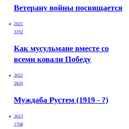
Ветерану войны посвящается
2021
3192
Как мусульмане вместе со
всеми ковали Победу
2022
2820
Муждаба Рустем (1919 - ?)
2023
1768