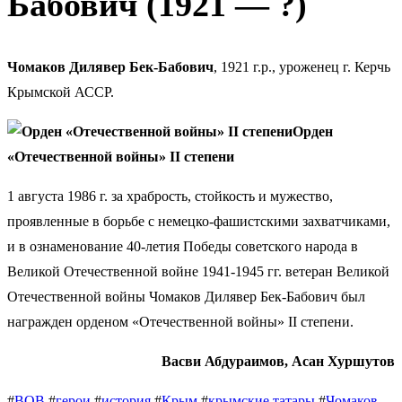
Бабович (1921 — ?)
Чомаков Дилявер Бек-Бабович
, 1921 г.р., уроженец г. Керчь
Крымской АССР.
Орден
«Отечественной войны» II степени
1 августа 1986 г. за храбрость, стойкость и мужество,
проявленные в борьбе с немецко-фашистскими захватчиками,
и в ознаменование 40-летия Победы советского народа в
Великой Отечественной войне 1941-1945 гг. ветеран Великой
Отечественной войны Чомаков Дилявер Бек-Бабович был
награжден орденом «Отечественной войны» II степени.
Васви Абдураимов, Асан Хуршутов
#
ВОВ
#
герои
#
история
#
Крым
#
крымские татары
#
Чомаков