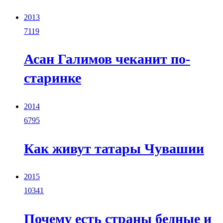
2013
7119
Асан Галимов чеканит по-
старинке
2014
6795
Как живут татары Чувашии
2015
10341
Почему есть страны бедные и