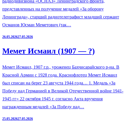
радиодивизиона «ОСНАЗ» Ленинградского фронта,
представленных на получение медалей «За оборону
Ленинграда», старший радиотелеграфист младший сержант
Османов Юсман Меметович (так…
26.05.2026
27.05.2026
Мемет Исмаил (1907 — ?)
Мемет Исмаил, 1907 г.р., уроженец Бахчисарайского р-на. В
Красной Армии с 1928 года. Краснофлотец Мемет Исмаил
был списан на берег 23 августа 1944 года… 1. Медаль «За
Победу над Германией в Великой Отечественной войне 1941-
1945 гг» 22 октября 1945 г. согласно Акта вручения
награжденным медалей «За Победу над…
25.05.2026
27.05.2026