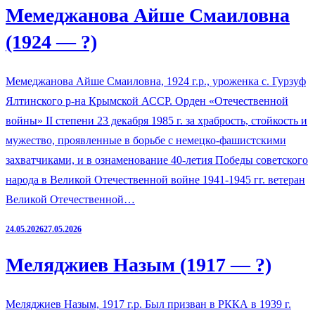
Мемеджанова Айше Смаиловна
(1924 — ?)
Мемеджанова Айше Смаиловна, 1924 г.р., уроженка с. Гурзуф
Ялтинского р-на Крымской АССР. Орден «Отечественной
войны» II степени 23 декабря 1985 г. за храбрость, стойкость и
мужество, проявленные в борьбе с немецко-фашистскими
захватчиками, и в ознаменование 40-летия Победы советского
народа в Великой Отечественной войне 1941-1945 гг. ветеран
Великой Отечественной…
24.05.2026
27.05.2026
Меляджиев Назым (1917 — ?)
Меляджиев Назым, 1917 г.р. Был призван в РККА в 1939 г.