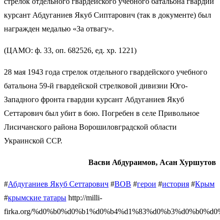
стрелок отдельного гвардейского учебного батальона гвардии
курсант Абдуганиев Якуб Сиптарович (так в документе) был
награжден медалью «За отвагу».
(ЦАМО: ф. 33, оп. 682526, ед. хр. 1221)
28 мая 1943 года стрелок отдельного гвардейского учебного
батальона 59-й гвардейской стрелковой дивизии Юго-
Западного фронта гвардии курсант Абдуганиев Якуб
Сеттарович был убит в бою. Погребен в селе Привольное
Лисичанского района Ворошиловградской области
Украинской ССР.
Васви Абдураимов, Асан Хуршутов
#
Абдуганиев Якуб Сеттарович
#
ВОВ
#
герои
#
история
#
Крым
#
крымские татары
http://milli-
firka.org/%d0%b0%d0%b1%d0%b4%d1%83%d0%b3%d0%b0%d