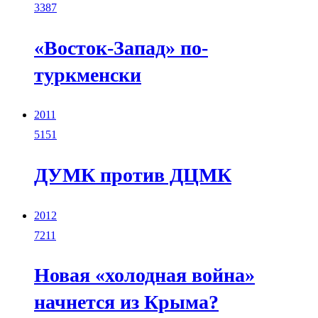
3387
«Восток-Запад» по-
туркменски
2011
5151
ДУМК против ДЦМК
2012
7211
Новая «холодная война»
начнется из Крыма?