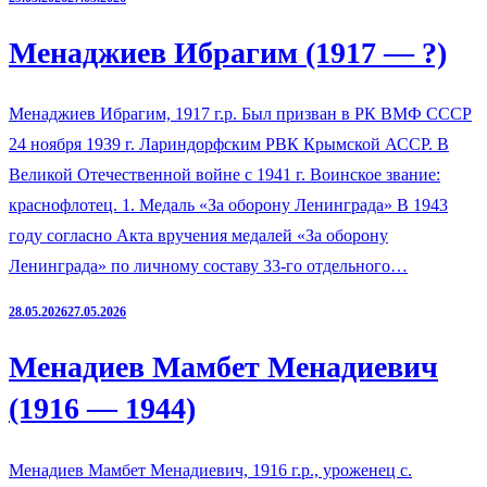
Менаджиев Ибрагим (1917 — ?)
Менаджиев Ибрагим, 1917 г.р. Был призван в РК ВМФ СССР
24 ноября 1939 г. Лариндорфским РВК Крымской АССР. В
Великой Отечественной войне с 1941 г. Воинское звание:
краснофлотец. 1. Медаль «За оборону Ленинграда» В 1943
году согласно Акта вручения медалей «За оборону
Ленинграда» по личному составу 33-го отдельного…
28.05.2026
27.05.2026
Менадиев Мамбет Менадиевич
(1916 — 1944)
Менадиев Мамбет Менадиевич, 1916 г.р., уроженец с.