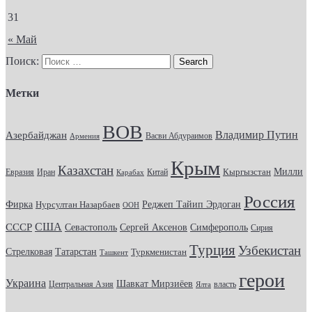
31
« Май
Поиск:
Метки
ВОВ
Владимир Путин
Азербайджан
Васви Абдураимов
Армения
Крым
Казахстан
Кыргызстан
Милли
Евразия
Китай
Иран
Карабах
Россия
Фирка
Реджеп Тайип Эрдоган
Нурсултан Назарбаев
ООН
США
СССР
Севастополь
Сергей Аксенов
Симферополь
Сирия
Турция
Узбекистан
Стрелковая
Татарстан
Туркменистан
Ташкент
герои
Украина
Шавкат Мирзиёев
Центральная Азия
Ялта
власть