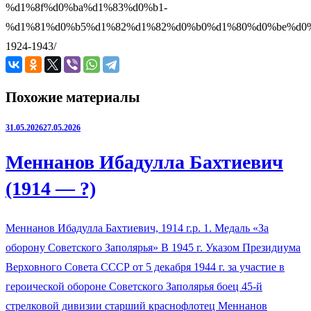
%d1%8f%d0%ba%d1%83%d0%b1-
%d1%81%d0%b5%d1%82%d1%82%d0%b0%d1%80%d0%be%d0
1924-1943/
Похожие материалы
31.05.2026
27.05.2026
Меннанов Ибадулла Бахтиевич
(1914 — ?)
Меннанов Ибадулла Бахтиевич, 1914 г.р. 1. Медаль «За
оборону Советского Заполярья» В 1945 г. Указом Президиума
Верховного Совета СССР от 5 декабря 1944 г. за участие в
героической обороне Советского Заполярья боец 45-й
стрелковой дивизии старший краснофлотец Меннанов